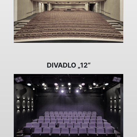
DIVADLO „12“