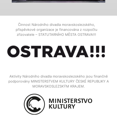
Činnost Národního divadla moravskoslezského,
příspěvkové organizace je financována z rozpočtu
zřizovatele – STATUTARNÍHO MĚSTA OSTRAVA!!!
Aktivity Národního divadla moravskoslezského jsou finančně
podporovány MINISTERSTVEM KULTURY ČESKÉ REPUBLIKY A
MORAVSKOSLEZSKÝM KRAJEM.