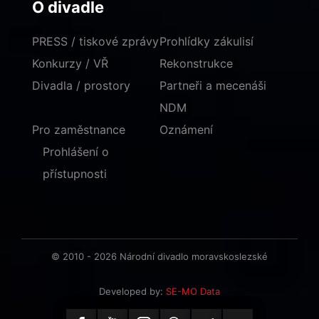
O divadle
PRESS / tiskové zprávy
Prohlídky zákulisí
Konkurzy / VŘ
Rekonstrukce
Divadla / prostory
Partneři a mecenáši
NDM
Pro zaměstnance
Oznámení
Prohlášení o
přístupnosti
© 2010 - 2026 Národní divadlo moravskoslezské
Developed by:
SE-MO Data