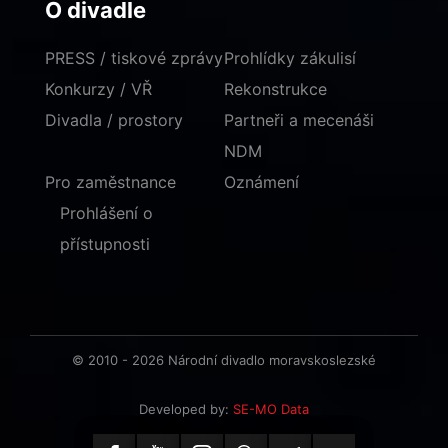
O divadle
PRESS / tiskové zprávy
Prohlídky zákulisí
Konkurzy / VŘ
Rekonstrukce
Divadla / prostory
Partneři a mecenáši
NDM
Pro zaměstnance
Oznámení
Prohlášení o
přístupnosti
© 2010 - 2026 Národní divadlo moravskoslezské
Developed by:
SE-MO Data