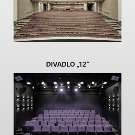
DIVADLO „12“