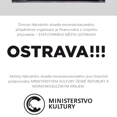
Činnost Národního divadla moravskoslezského,
příspěvkové organizace je financována z rozpočtu
zřizovatele – STATUTARNÍHO MĚSTA OSTRAVA!!!
Aktivity Národního divadla moravskoslezského jsou finančně
podporovány MINISTERSTVEM KULTURY ČESKÉ REPUBLIKY A
MORAVSKOSLEZSKÝM KRAJEM.