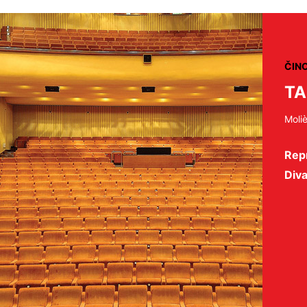
ČIN
TA
Moli
Repr
Diva