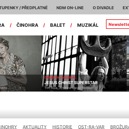
TUPENKY / PŘEDPLATNÉ
NDM ON-LINE
O DIVADLE
EX
Newslett
RA
/
ČINOHRA
/
BALET
/
MUZIKÁL
MUZIKÁL
OPERA
RIST SUPERSTAR
TURANDOT
ndrew Lloyd Webber
Giacomo Puccini
ČINOHRY
AKTUALITY
HISTORIE
OST-RA-VAR
BROŽURA