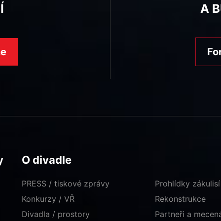
Í
A 
ne
Fo
y
O divadle
PRESS / tiskové zprávy
Prohlídky zákulisí
Konkurzy / VŘ
Rekonstrukce
Divadla / prostory
Partneři a mece