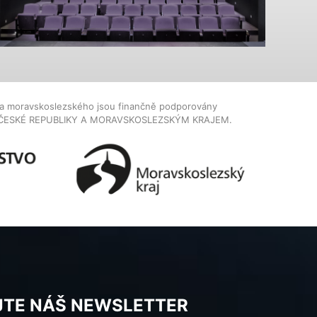
dla moravskoslezského jsou finančně podporovány
ČESKÉ REPUBLIKY A MORAVSKOSLEZSKÝM KRAJEM.
JTE NÁŠ NEWSLETTER