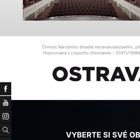
Činnost Národního divadla moravskoslezského, př
financována z rozpočtu zřizovatele – STATUTAR
Facebook
YouTube
Instagram
Vyhledat
VYBERTE SI SVÉ O