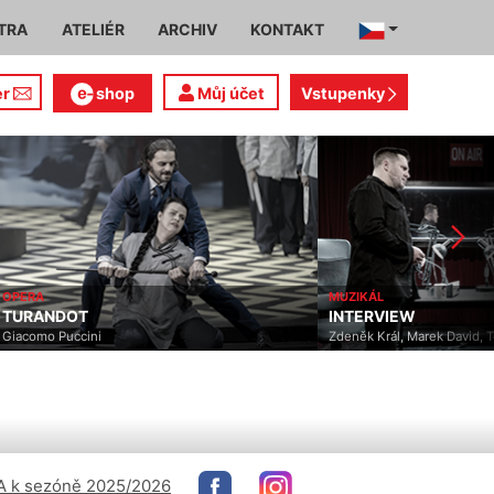
TRA
ATELIÉR
ARCHIV
KONTAKT
er
shop
Můj účet
Vstupenky
MUZIKÁL
OPERA
INTERVIEW
PŘÍHODY 
Zdeněk Král, Marek David, Tomáš Novotný
Leoš Janáček
 k sezóně 2025/2026