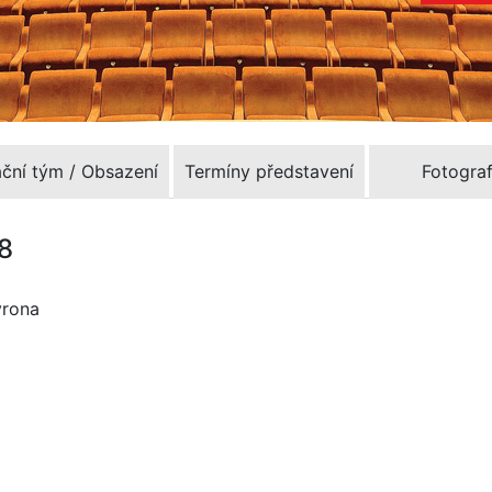
ační tým / Obsazení
Termíny představení
Fotograf
68
yrona