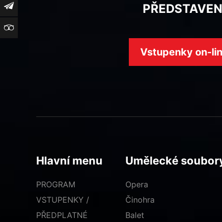
Newsletter
PŘEDSTAVEN
TripAdvisor
Vstupenky on-li
Hlavní menu
Umělecké soubor
PROGRAM
Opera
VSTUPENKY /
Činohra
PŘEDPLATNÉ
Balet