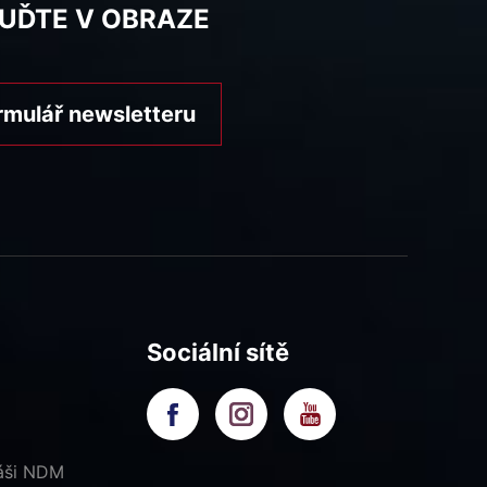
BUĎTE V OBRAZE
rmulář newsletteru
Sociální sítě
náši NDM