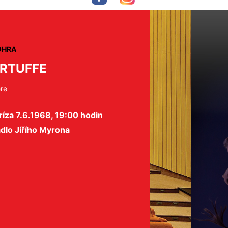
OHRA
RTUFFE
ère
íza 7.6.1968, 19:00 hodin
dlo Jiřího Myrona