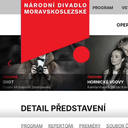
PROGRAM
VS
OPE
ČINOHRA
OPERETA / 
HORNICKÉ VDOVY
JESUS CH
Kamila Hladká, Václav Klemens
Tim Rice, A
DETAIL PŘEDSTAVENÍ
PROGRAM
REPERTOÁR
PREMIÉRY
SOUBOR 