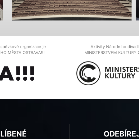
íspěvkové organizace je
Aktivity Národního diva
NÍHO MĚSTA OSTRAVA!!!
MINISTERSTVEM KULTURY 
BLÍBENÉ
ODEBÍRE