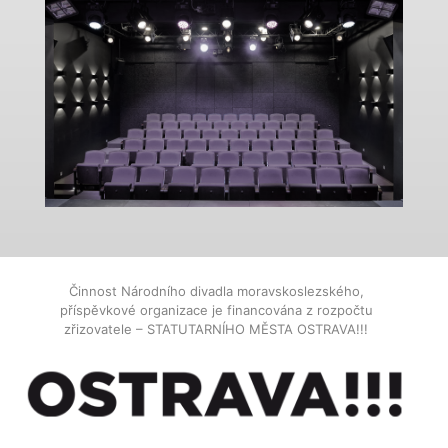
Činnost Národního divadla moravskoslezského,
příspěvkové organizace je financována z rozpočtu
zřizovatele – STATUTARNÍHO MĚSTA OSTRAVA!!!