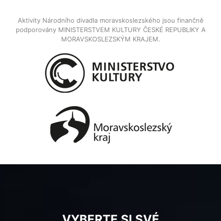
Aktivity Národního divadla moravskoslezského jsou finančně
podporovány MINISTERSTVEM KULTURY ČESKÉ REPUBLIKY A
MORAVSKOSLEZSKÝM KRAJEM.
VYBERTE SI SVÉ