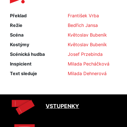
Překlad
František Vrba
Režie
Bedřich Jansa
Scéna
Květoslav Bubeník
Kostýmy
Květoslav Bubeník
Scénická hudba
Josef Przebinda
Inspicient
Milada Pecháčková
Text sleduje
Milada Dehnerová
VSTUPENKY