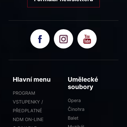
Hlavní menu
Umělecké
soubory
PROGRAM
Opera
VSTUPENKY /
Činohra
PŘEDPLATNÉ
Balet
NDM ON-LINE
Muzikál