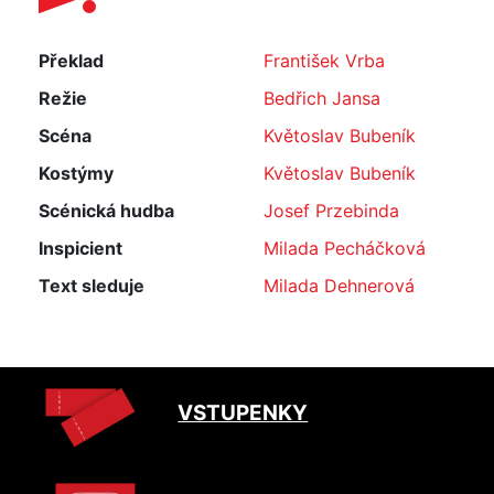
Překlad
František Vrba
Režie
Bedřich Jansa
Scéna
Květoslav Bubeník
Kostýmy
Květoslav Bubeník
Scénická hudba
Josef Przebinda
Inspicient
Milada Pecháčková
Text sleduje
Milada Dehnerová
VSTUPENKY