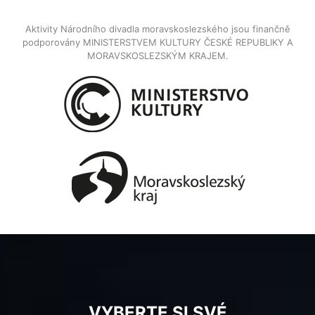
Aktivity Národního divadla moravskoslezského jsou finančně
podporovány MINISTERSTVEM KULTURY ČESKÉ REPUBLIKY A
MORAVSKOSLEZSKÝM KRAJEM.
VYBERTE SI SVÉ