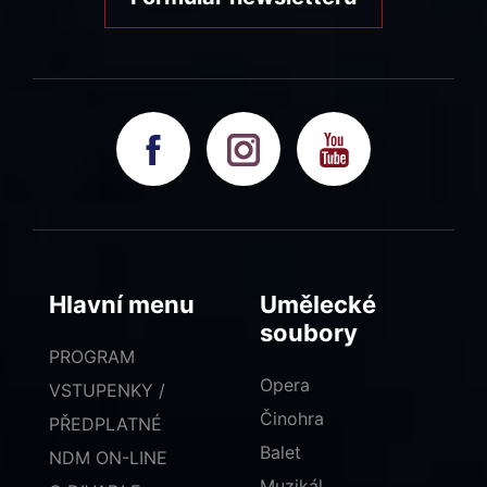
Hlavní menu
Umělecké
soubory
PROGRAM
Opera
VSTUPENKY /
Činohra
PŘEDPLATNÉ
Balet
NDM ON-LINE
Muzikál