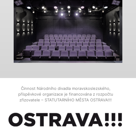
Činnost Národního divadla moravskoslezského,
příspěvkové organizace je financována z rozpočtu
zřizovatele – STATUTARNÍHO MĚSTA OSTRAVA!!!