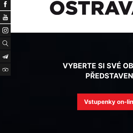
Facebook
YouTube
Instagram
Vyhledat
Newsletter
VYBERTE SI SVÉ O
TripAdvisor
PŘEDSTAVEN
Vstupenky on-li