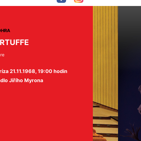
OHRA
RTUFFE
ère
íza 21.11.1968, 19:00 hodin
dlo Jiřího Myrona