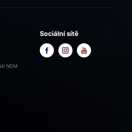
Sociální sítě
náši NDM