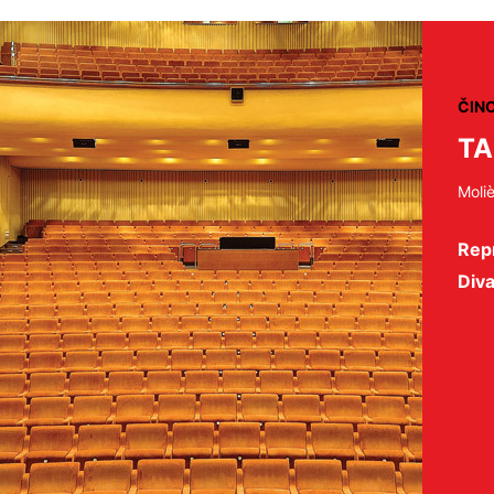
ČIN
TA
Moli
Repr
Diva