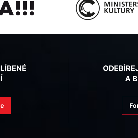
BLÍBENÉ
ODEBÍRE
Í
A 
ne
Fo