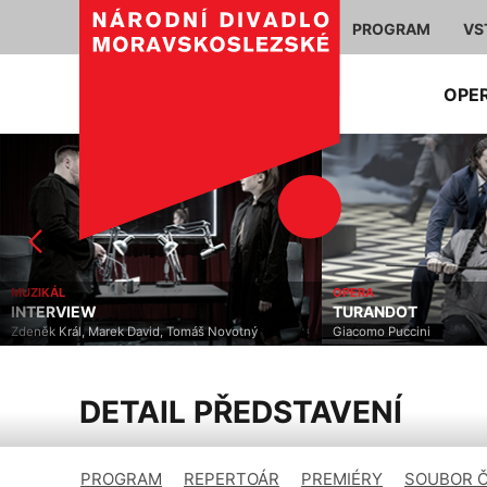
PROGRAM
VS
OPE
MUZIKÁL
OPERA
INTERVIEW
TURANDOT
Zdeněk Král, Marek David, Tomáš Novotný
Giacomo Puccini
DETAIL PŘEDSTAVENÍ
PROGRAM
REPERTOÁR
PREMIÉRY
SOUBOR 