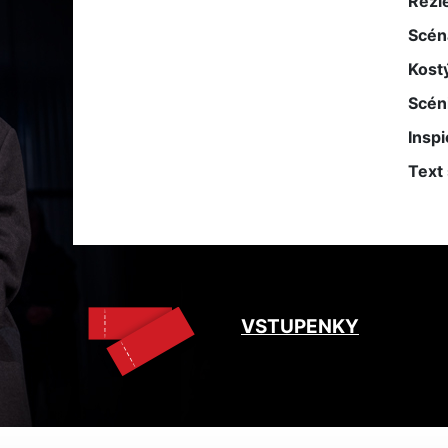
Reži
Scén
Kost
Scén
Inspi
Text 
VSTUPENKY