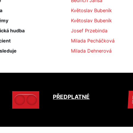
e
Bedřich Jansa
a
Květoslav Bubeník
ýmy
Květoslav Bubeník
ická hudba
Josef Przebinda
cient
Milada Pecháčková
sleduje
Milada Dehnerová
PŘEDPLATNÉ