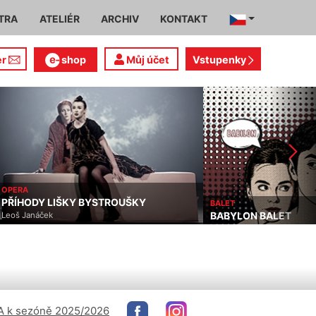
TRA
ATELIÉR
ARCHIV
KONTAKT
er
shop
Můj účet
Vstupenky
OPERA
PŘÍHODY LIŠKY BYSTROUŠKY
BALET
BABYLON BALET
Leoš Janáček
 k sezóně 2025/2026