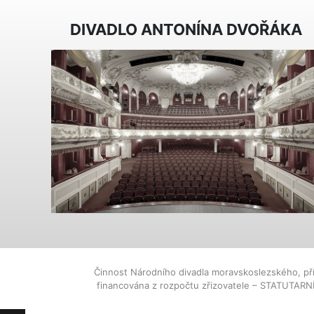
DIVADLO ANTONÍNA DVOŘÁKA
Činnost Národního divadla moravskoslezského, př
financována z rozpočtu zřizovatele – STATUTAR