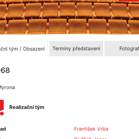
Termíny představení
Fotograf
ační tým / Obsazení
968
 Myrona
Realizační tým
lad
František Vrba