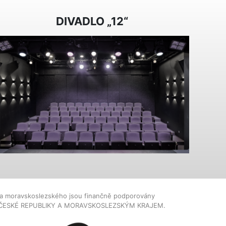
DIVADLO „12“
dla moravskoslezského jsou finančně podporovány
ČESKÉ REPUBLIKY A MORAVSKOSLEZSKÝM KRAJEM.