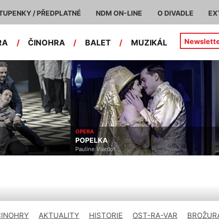
TUPENKY / PŘEDPLATNÉ
NDM ON-LINE
O DIVADLE
EX
Newslett
RA
/
ČINOHRA
/
BALET
/
MUZIKÁL
OPERA
POPELKA
Pauline Viardot
ČINOHRY
AKTUALITY
HISTORIE
OST-RA-VAR
BROŽURA