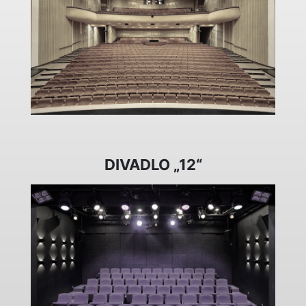
DIVADLO „12“