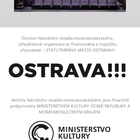
Činnost Národního divadla moravskoslezského,
příspěvkové organizace je financována z rozpočtu
zřizovatele – STATUTARNÍHO MĚSTA OSTRAVA!!!
Aktivity Národního divadla moravskoslezského jsou finančně
podporovány MINISTERSTVEM KULTURY ČESKÉ REPUBLIKY A
MORAVSKOSLEZSKÝM KRAJEM.