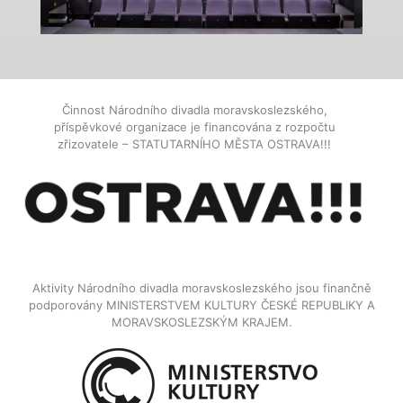
Činnost Národního divadla moravskoslezského,
příspěvkové organizace je financována z rozpočtu
zřizovatele – STATUTARNÍHO MĚSTA OSTRAVA!!!
Aktivity Národního divadla moravskoslezského jsou finančně
podporovány MINISTERSTVEM KULTURY ČESKÉ REPUBLIKY A
MORAVSKOSLEZSKÝM KRAJEM.