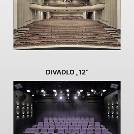
DIVADLO „12“