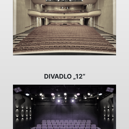
DIVADLO „12“