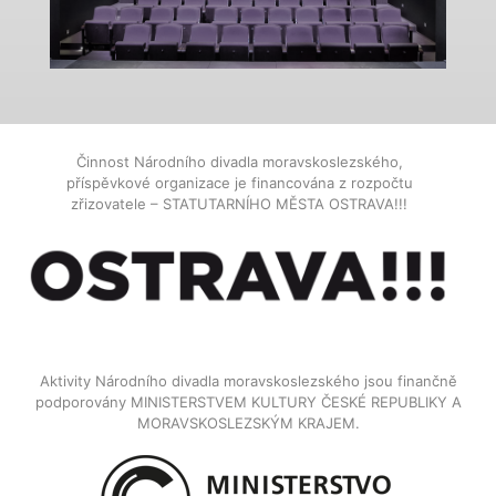
Činnost Národního divadla moravskoslezského,
příspěvkové organizace je financována z rozpočtu
zřizovatele – STATUTARNÍHO MĚSTA OSTRAVA!!!
Aktivity Národního divadla moravskoslezského jsou finančně
podporovány MINISTERSTVEM KULTURY ČESKÉ REPUBLIKY A
MORAVSKOSLEZSKÝM KRAJEM.