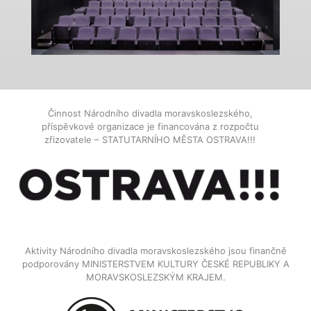
Činnost Národního divadla moravskoslezského,
příspěvkové organizace je financována z rozpočtu
zřizovatele – STATUTARNÍHO MĚSTA OSTRAVA!!!
Aktivity Národního divadla moravskoslezského jsou finančně
podporovány MINISTERSTVEM KULTURY ČESKÉ REPUBLIKY A
MORAVSKOSLEZSKÝM KRAJEM.