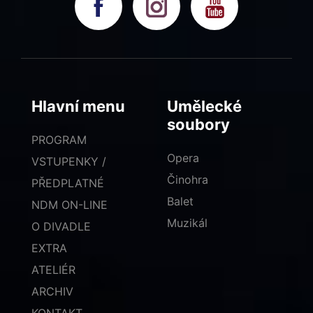
Hlavní menu
Umělecké
soubory
PROGRAM
Opera
VSTUPENKY /
Činohra
PŘEDPLATNÉ
Balet
NDM ON-LINE
Muzikál
O DIVADLE
EXTRA
ATELIÉR
ARCHIV