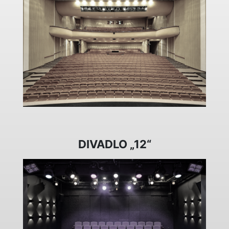
DIVADLO „12“