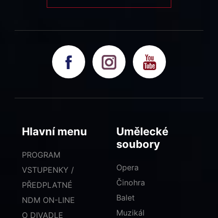
Hlavní menu
Umělecké
soubory
PROGRAM
Opera
VSTUPENKY /
Činohra
PŘEDPLATNÉ
Balet
NDM ON-LINE
Muzikál
O DIVADLE