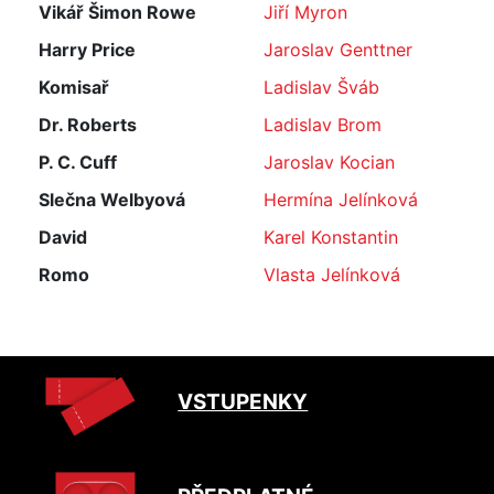
Vikář Šimon Rowe
Jiří Myron
Harry Price
Jaroslav Genttner
Komisař
Ladislav Šváb
Dr. Roberts
Ladislav Brom
P. C. Cuff
Jaroslav Kocian
Slečna Welbyová
Hermína Jelínková
David
Karel Konstantin
Romo
Vlasta Jelínková
VSTUPENKY