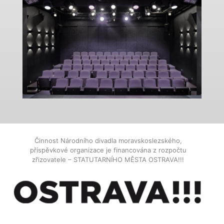
Činnost Národního divadla moravskoslezského,
příspěvkové organizace je financována z rozpočtu
zřizovatele – STATUTARNÍHO MĚSTA OSTRAVA!!!