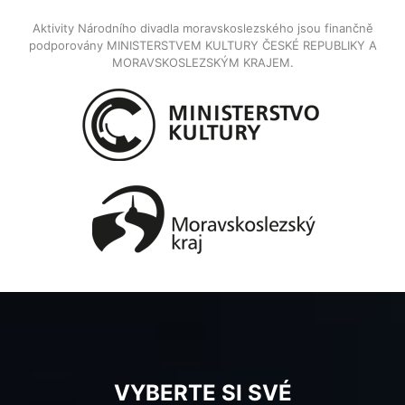
Aktivity Národního divadla moravskoslezského jsou finančně
podporovány MINISTERSTVEM KULTURY ČESKÉ REPUBLIKY A
MORAVSKOSLEZSKÝM KRAJEM.
VYBERTE SI SVÉ