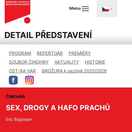
Menu
DETAIL PŘEDSTAVENÍ
PROGRAM
REPERTOÁR
PREMIÉRY
SOUBOR ČINOHRY
AKTUALITY
HISTORIE
OST-RA-VAR
BROŽURA k sezóně 2025/2026
ČINOHRA
SEX, DROGY A HAFO PRACHŮ
Eric Bogosian