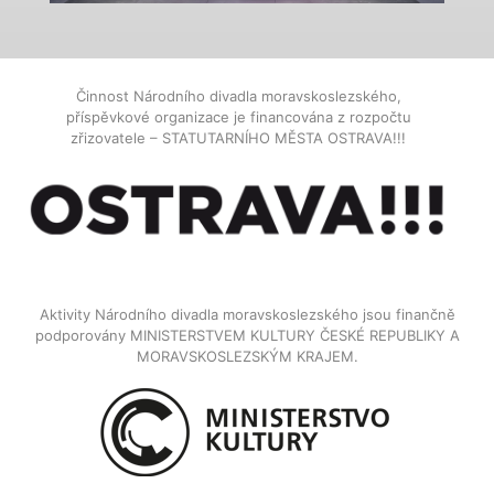
Činnost Národního divadla moravskoslezského,
příspěvkové organizace je financována z rozpočtu
zřizovatele – STATUTARNÍHO MĚSTA OSTRAVA!!!
Aktivity Národního divadla moravskoslezského jsou finančně
podporovány MINISTERSTVEM KULTURY ČESKÉ REPUBLIKY A
MORAVSKOSLEZSKÝM KRAJEM.