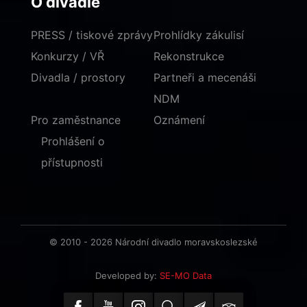
O divadle
PRESS / tiskové zprávy
Prohlídky zákulisí
Konkurzy / VŘ
Rekonstrukce
Divadla / prostory
Partneři a mecenáši
NDM
Pro zaměstnance
Oznámení
Prohlášení o
přístupnosti
© 2010 - 2026 Národní divadlo moravskoslezské
Developed by:
SE-MO Data