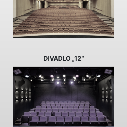
DIVADLO „12“