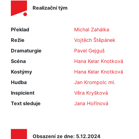
Realizační tým
Překlad
Michal Zahálka
Režie
Vojtěch Štěpánek
Dramaturgie
Pavel Gejguš
Scéna
Hana Kelar Knotková
Kostýmy
Hana Kelar Knotková
Hudba
Jan Krompolc ml.
Inspicient
Věra Kryšková
Text sleduje
Jana Hořínová
Obsazení ze dne: 5.12.2024