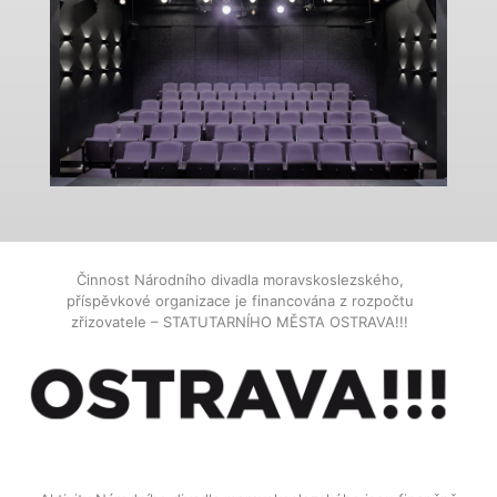
Činnost Národního divadla moravskoslezského,
příspěvkové organizace je financována z rozpočtu
zřizovatele – STATUTARNÍHO MĚSTA OSTRAVA!!!