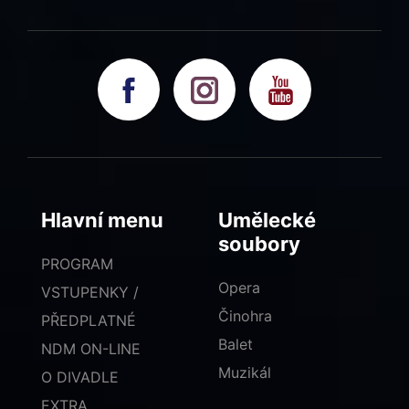
Hlavní menu
Umělecké
soubory
PROGRAM
Opera
VSTUPENKY /
Činohra
PŘEDPLATNÉ
Balet
NDM ON-LINE
Muzikál
O DIVADLE
EXTRA