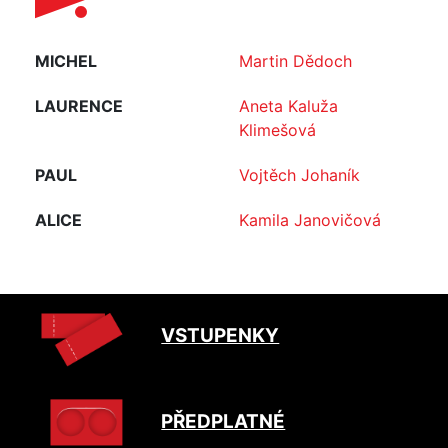
MICHEL
Martin Dědoch
LAURENCE
Aneta Kaluža
Klimešová
PAUL
Vojtěch Johaník
ALICE
Kamila Janovičová
VSTUPENKY
PŘEDPLATNÉ