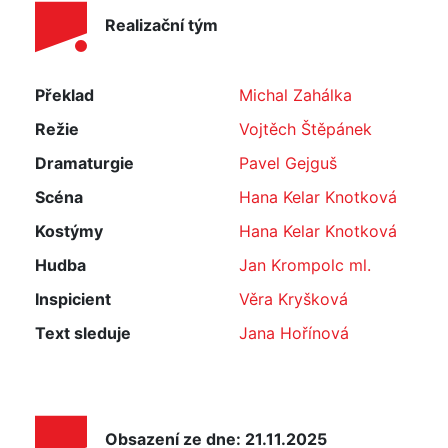
Realizační tým
Překlad
Michal Zahálka
Režie
Vojtěch Štěpánek
Dramaturgie
Pavel Gejguš
Scéna
Hana Kelar Knotková
Kostýmy
Hana Kelar Knotková
Hudba
Jan Krompolc ml.
Inspicient
Věra Kryšková
Text sleduje
Jana Hořínová
Obsazení ze dne: 21.11.2025