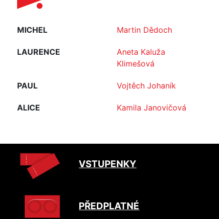
MICHEL
Martin Dědoch
LAURENCE
Aneta Kaluža
Klimešová
PAUL
Vojtěch Johaník
ALICE
Kamila Janovičová
VSTUPENKY
PŘEDPLATNÉ