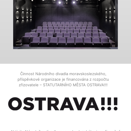
Činnost Národního divadla moravskoslezského,
příspěvkové organizace je financována z rozpočtu
zřizovatele – STATUTARNÍHO MĚSTA OSTRAVA!!!