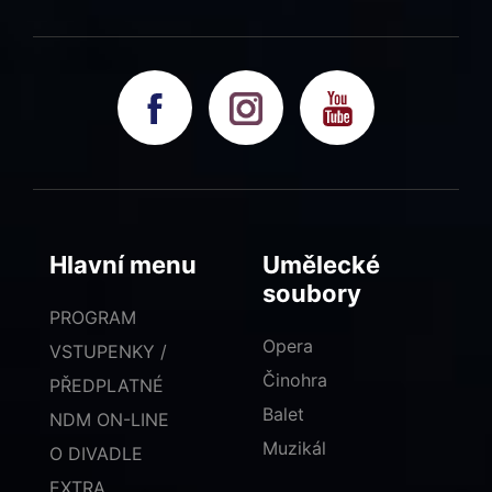
Hlavní menu
Umělecké
soubory
PROGRAM
Opera
VSTUPENKY /
Činohra
PŘEDPLATNÉ
Balet
NDM ON-LINE
Muzikál
O DIVADLE
EXTRA