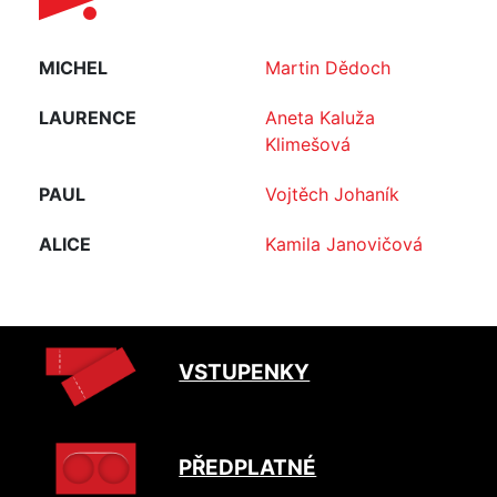
MICHEL
Martin Dědoch
LAURENCE
Aneta Kaluža
Klimešová
PAUL
Vojtěch Johaník
ALICE
Kamila Janovičová
VSTUPENKY
PŘEDPLATNÉ