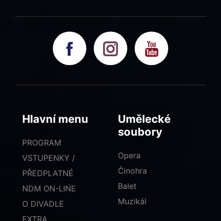
Hlavní menu
Umělecké
soubory
PROGRAM
Opera
VSTUPENKY /
Činohra
PŘEDPLATNÉ
Balet
NDM ON-LINE
Muzikál
O DIVADLE
EXTRA