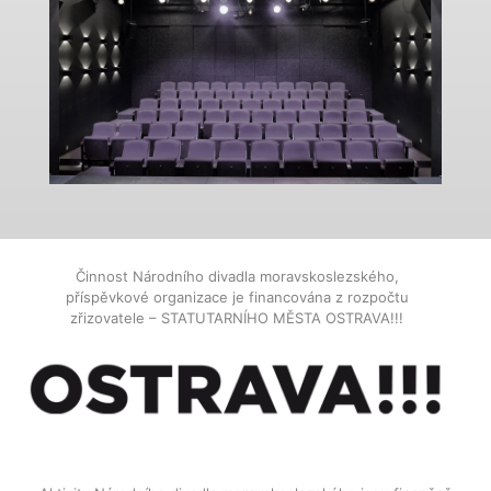
Činnost Národního divadla moravskoslezského,
příspěvkové organizace je financována z rozpočtu
zřizovatele – STATUTARNÍHO MĚSTA OSTRAVA!!!