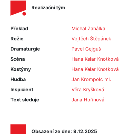
Realizační tým
Překlad
Michal Zahálka
Režie
Vojtěch Štěpánek
Dramaturgie
Pavel Gejguš
Scéna
Hana Kelar Knotková
Kostýmy
Hana Kelar Knotková
Hudba
Jan Krompolc ml.
Inspicient
Věra Kryšková
Text sleduje
Jana Hořínová
Obsazení ze dne: 9.12.2025