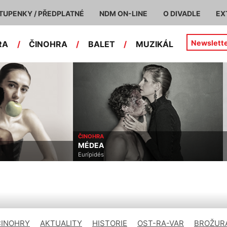
TUPENKY / PŘEDPLATNÉ
NDM ON-LINE
O DIVADLE
EX
Newslett
RA
/
ČINOHRA
/
BALET
/
MUZIKÁL
ČINOHRA
MÉDEA
Eurípidés
ČINOHRY
AKTUALITY
HISTORIE
OST-RA-VAR
BROŽURA