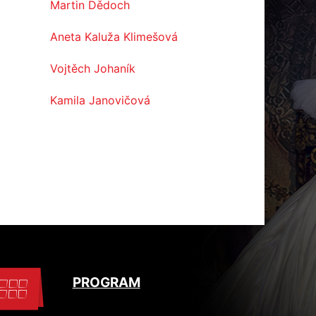
Martin Dědoch
Aneta Kaluža Klimešová
Vojtěch Johaník
Kamila Janovičová
PROGRAM