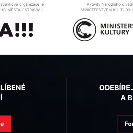
íspěvkové organizace je
Aktivity Národního diva
NÍHO MĚSTA OSTRAVA!!!
MINISTERSTVEM KULTURY 
BLÍBENÉ
ODEBÍRE
Í
A 
ne
Fo