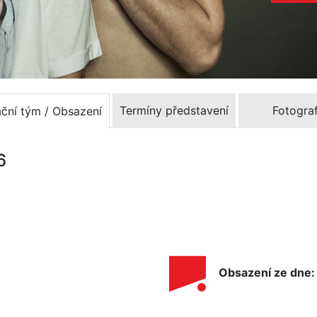
Termíny představení
Fotograf
ační tým / Obsazení
6
Obsazení ze dne: