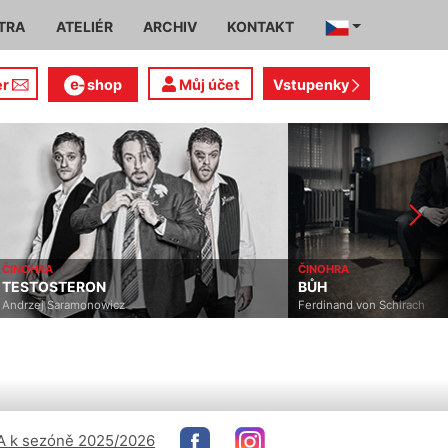
TRA
ATELIÉR
ARCHIV
KONTAKT
er
shop
Můj účet
Vstupenky
ČINOHRA
ČINOHRA
TESTOSTERON
BŮH
Andrzej Saramonowicz
Ferdinand von Schirach
 k sezóně 2025/2026