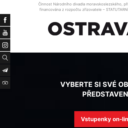
Činnost Národního divadla moravskoslezského, př
financována z rozpočtu zřizovatele – STATUTAR
Facebook
YouTube
Instagram
Vyhledat
Newsletter
TripAdvisor
VYBERTE SI SVÉ O
PŘEDSTAVEN
Vstupenky on-li