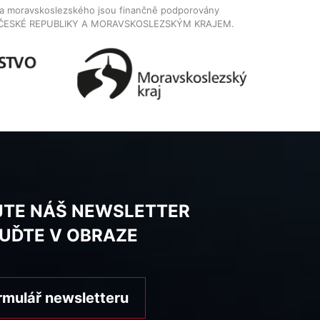
dla moravskoslezského jsou finančně podporovány
ČESKÉ REPUBLIKY A MORAVSKOSLEZSKÝM KRAJEM.
JTE NÁŠ NEWSLETTER
BUĎTE V OBRAZE
rmulář newsletteru