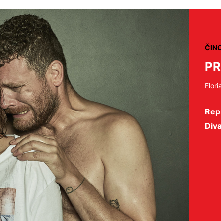
ČIN
P
Flori
Repr
Diva