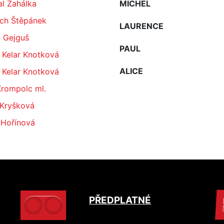
l Zahálka
MICHEL
ěch Štěpánek
LAURENCE
l Gejguš
PAUL
 Kelar Knotková
ALICE
 Kelar Knotková
Krompolc ml.
 Kryšková
 Hořínová
PŘEDPLATNÉ