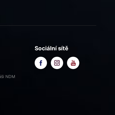
Sociální sítě
náši NDM