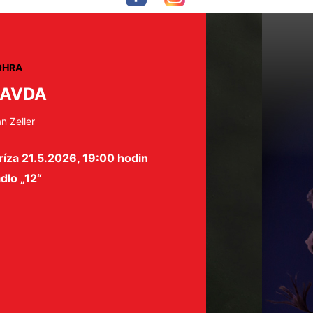
OHRA
RAVDA
an Zeller
íza 21.5.2026, 19:00 hodin
dlo „12“