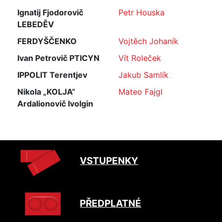
Ignatij Fjodorovič
Petr Houska
LEBEDĚV
FERDYŠČENKO
Vojtěch Johaník
Ivan Petrovič PTICYN
Vít Roleček
IPPOLIT Terentjev
Jakub Samlík
Nikola „KOLJA“
Mateo Fajgl
Ardalionovič Ivolgin
VSTUPENKY
PŘEDPLATNÉ