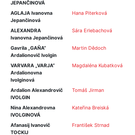
JEPANČINOVÁ
AGLAJA Ivanovna
Hana Piterková
Jepančinová
ALEXANDRA
Sára Erlebachová
Ivanovna Jepančinová
Gavrila „GAŇA“
Martin Dědoch
Ardalionovič Ivolgin
VARVARA „VARJA“
Magdaléna Kubatková
Ardalionovna
Ivolginová
Ardalion Alexandrovič
Tomáš Jirman
IVOLGIN
Nina Alexandrovna
Kateřina Breiská
IVOLGINOVÁ
Afanasij Ivanovič
František Strnad
TOCKIJ