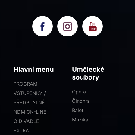
Hlavní menu
Umělecké
soubory
PROGRAM
Opera
VSTUPENKY /
Činohra
PŘEDPLATNÉ
Balet
NDM ON-LINE
Muzikál
O DIVADLE
EXTRA