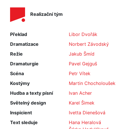
Realizační tým
Překlad
Libor Dvořák
Dramatizace
Norbert Závodský
Režie
Jakub Šmíd
Dramaturgie
Pavel Gejguš
Scéna
Petr Vítek
Kostýmy
Martin Chocholoušek
Hudba a texty písní
Ivan Acher
Světelný design
Karel Šimek
Inspicient
Ivetta Dienešová
Text sleduje
Hana Heralová