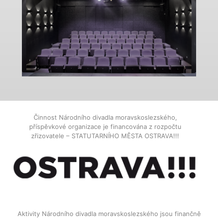
Činnost Národního divadla moravskoslezského,
příspěvkové organizace je financována z rozpočtu
zřizovatele – STATUTARNÍHO MĚSTA OSTRAVA!!!
Aktivity Národního divadla moravskoslezského jsou finančně