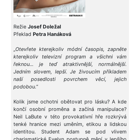
Režie
Josef Doležal
Překlad
Petra Hanáková
„
Otevřete kterejkoliv módní časopis, zapněte
kterejkoliv televizní program a všichni vám
řeknou... je teď atraktivnější, normálnější.
Jedním slovem, lepší. Je živoucím příkladem
naší posedlosti povrchem věcí, jejich
podobou.
“
Kolik jsme ochotni obětovat pro lásku? A kde
končí osobní proměna a začíná manipulace?
Neil LaBute v této provokativní hře rozkrývá
tenké hranice mezi uměním, etikou a lidskou
identitou. Student Adam se pod vlivem
charismatické Evelyn postupně mění v lepšího