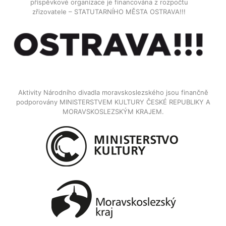
příspěvkové organizace je financována z rozpočtu
zřizovatele – STATUTARNÍHO MĚSTA OSTRAVA!!!
Aktivity Národního divadla moravskoslezského jsou finančně
podporovány MINISTERSTVEM KULTURY ČESKÉ REPUBLIKY A
MORAVSKOSLEZSKÝM KRAJEM.