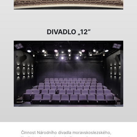
DIVADLO „12“
Činnost Národního divadla moravskoslezského,