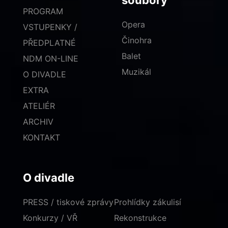
soubory
PROGRAM
Opera
VSTUPENKY /
Činohra
PŘEDPLATNÉ
Balet
NDM ON-LINE
Muzikál
O DIVADLE
EXTRA
ATELIÉR
ARCHIV
KONTAKT
O divadle
PRESS / tiskové zprávy
Prohlídky zákulisí
Konkurzy / VŘ
Rekonstrukce