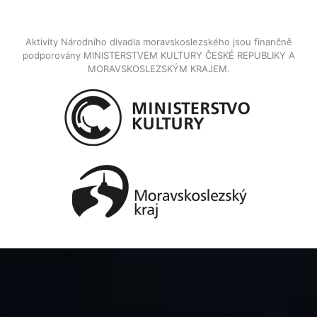
Aktivity Národního divadla moravskoslezského jsou finančně
podporovány MINISTERSTVEM KULTURY ČESKÉ REPUBLIKY A
MORAVSKOSLEZSKÝM KRAJEM.