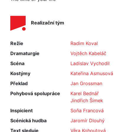
Realizační tým
Režie
Radim Koval
Dramaturgie
Vojtěch Kabeláč
Scéna
Ladislav Vychodil
Kostýmy
Kateřina Asmusová
Překlad
Jan Grossman
Pohybová spolupráce
Karel Bednář
Jindřich Šimek
Inspicient
Soňa Francová
Scénická hudba
Jaromír Dlouhý
Text sleduje
Věra Kohoutová