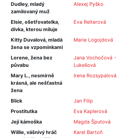
Dudley, mladý
Alexej Pyško
zamilovaný muž
Elsie, ošetřovatelka,
Eva Reiterová
dívka, kterou miluje
Kitty Duvalová, mladá
Marie Logojdová
žena se vzpomínkami
Lorene, žena bez
Jana Vochočová -
půvabu
Lukešová
Mary L., nesmírně
Irena Rozsypalová
krásná, ale nešťastná
žena
Blick
Jan Filip
Prostitutka
Eva Kaplerová
Její kámoška
Magda Šputová
Willie, vášnivý hráč
Karel Bartoň