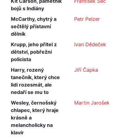
Kit Carson, pamětník
František Šec
bojů s Indiány
McCarthy, chytrý a
Petr Pelzer
sečtělý přístavní
dělník
Krupp, jeho přítel z
Ivan Dědeček
dětství, pobřežní
policista
Harry, rozený
Jiří Čapka
tanečník, který chce
lidi rozesmát, ale
nedaří se mu to
Wesley, černošský
Martin Jarošek
chlapec, který hraje
krásně a
melancholicky na
klavír