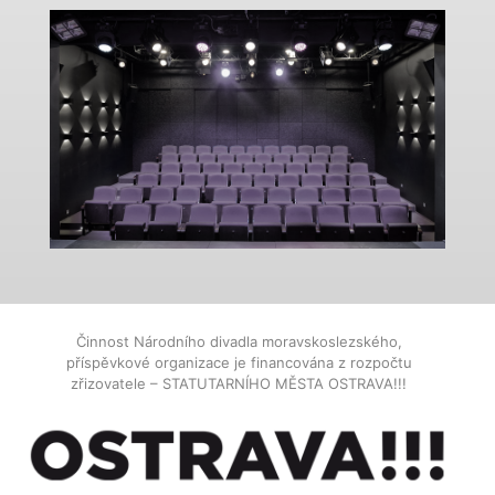
Činnost Národního divadla moravskoslezského,
příspěvkové organizace je financována z rozpočtu
zřizovatele – STATUTARNÍHO MĚSTA OSTRAVA!!!