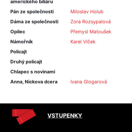
amerického biliáru
Pán ze společnosti
Miloslav Holub
Dáma ze společnosti
Zora Rozsypalová
Opilec
Přemysl Matoušek
Námořník
Karel Vlček
Policajt
Druhý policajt
Chlapec s novinami
Anna, Nickova dcera
Ivana Glogarová
VSTUPENKY