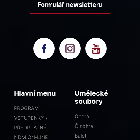
Formulář newsletteru
Hlavní menu
Umělecké
soubory
PROGRAM
Opera
VSTUPENKY /
Činohra
PŘEDPLATNÉ
Balet
NDM ON-LINE