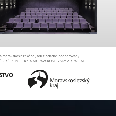
dla moravskoslezského jsou finančně podporovány
ČESKÉ REPUBLIKY A MORAVSKOSLEZSKÝM KRAJEM.