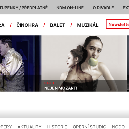
TUPENKY / PŘEDPLATNÉ
NDM ON-LINE
O DIVADLE
EX
Newslett
RA
/
ČINOHRA
/
BALET
/
MUZIKÁL
BALET
NEJEN MOZART!
OPERY
AKTUALITY
HISTORIE
OPERNÍ STUDIO
NODO