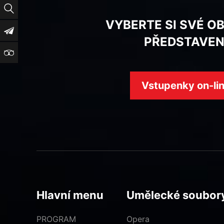
Vyhledat
VYBERTE SI SVÉ O
Newsletter
PŘEDSTAVEN
TripAdvisor
Vstupenky on-li
Hlavní menu
Umělecké soubor
PROGRAM
Opera