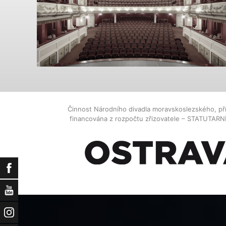
Činnost Národního divadla moravskoslezského, př
financována z rozpočtu zřizovatele – STATUTAR
Facebook
YouTube
Instagram