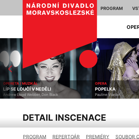
PROGRAM
VS
OPE
OPERETA / MUZIKÁL
OPERA
LÍP SE LOUČÍ V NEDĚLI
POPELKA
Andrew Lloyd Webber, Don Black
Pauline Viardot
DETAIL INSCENACE
PROGRAM
REPERTOÁR
PREMIÉRY
SOUBOR 