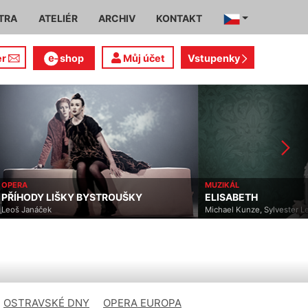
TRA
ATELIÉR
ARCHIV
KONTAKT
er
shop
Můj účet
Vstupenky
OPERA
MUZIKÁL
PŘÍHODY LIŠKY BYSTROUŠKY
ELISABETH
Leoš Janáček
Michael Kunze, Sylvester L
OSTRAVSKÉ DNY
OPERA EUROPA