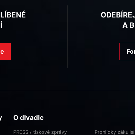
BLÍBENÉ
ODEBÍRE
Í
A 
ne
Fo
y
O divadle
PRESS / tiskové zprávy
Prohlídky zákulisí