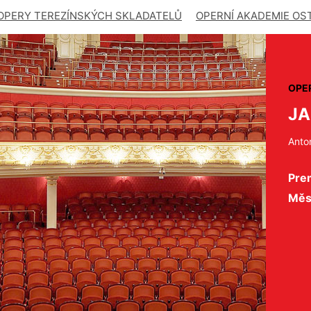
OPERY TEREZÍNSKÝCH SKLADATELŮ
OPERNÍ AKADEMIE OS
OPE
JA
Anto
Pre
Měs