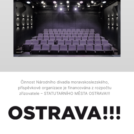
Činnost Národního divadla moravskoslezského,
příspěvkové organizace je financována z rozpočtu
zřizovatele – STATUTARNÍHO MĚSTA OSTRAVA!!!