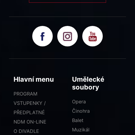
Hlavní menu
Umělecké
soubory
PROGRAM
Opera
VSTUPENKY /
Činohra
PŘEDPLATNÉ
Balet
NDM ON-LINE
Muzikál
O DIVADLE