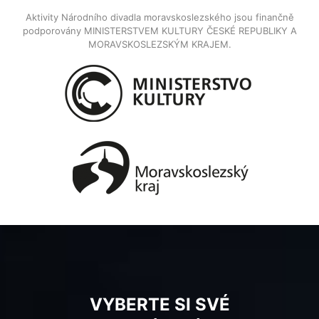
Aktivity Národního divadla moravskoslezského jsou finančně
podporovány MINISTERSTVEM KULTURY ČESKÉ REPUBLIKY A
MORAVSKOSLEZSKÝM KRAJEM.
VYBERTE SI SVÉ