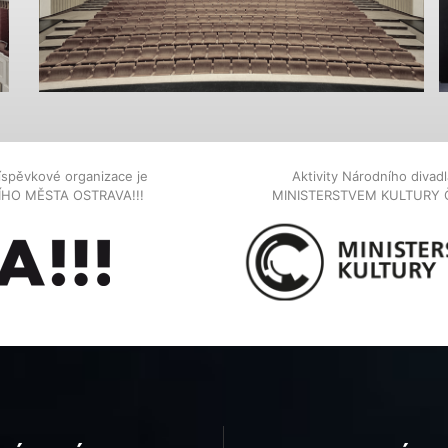
íspěvkové organizace je
Aktivity Národního diva
NÍHO MĚSTA OSTRAVA!!!
MINISTERSTVEM KULTURY 