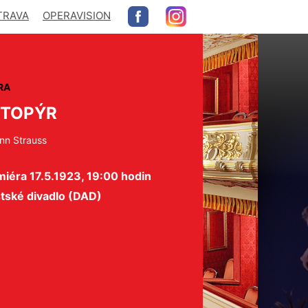
TRAVA
OPERAVISION
RA
ETOPÝR
nn Strauss
iéra 17.5.1923, 19:00 hodin
tské divadlo (DAD)