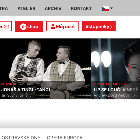
TRA
ATELIÉR
ARCHIV
KONTAKT
er
shop
Můj účet
Vstupenky
MUZIKÁL
OPERETA / MUZIKÁL
JONÁŠ A TINGL-TANGL
LÍP SE LOUČÍ V NEDĚL
Jiří Suchý, Jiří Šlitr
Andrew Lloyd Webber, Don 
OSTRAVSKÉ DNY
OPERA EUROPA