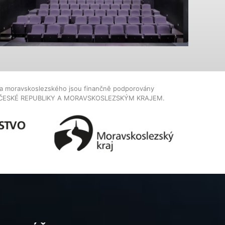
dla moravskoslezského jsou finančně podporovány
ČESKÉ REPUBLIKY A MORAVSKOSLEZSKÝM KRAJEM.