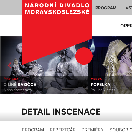
PROGRAM
VS
OPE
ČINOHRA
OPERA
O LÍNÉ BABIČCE
POPELKA
Alena Kastnerová
Pauline Viardot
DETAIL INSCENACE
PROGRAM
REPERTOÁR
PREMIÉRY
SOUBOR 