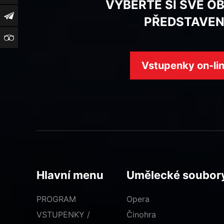
VYBERTE SI SVÉ O
Newsletter
PŘEDSTAVEN
TripAdvisor
Vstupenky on-li
Hlavní menu
Umělecké soubor
PROGRAM
Opera
VSTUPENKY /
Činohra