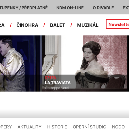
TUPENKY / PŘEDPLATNÉ
NDM ON-LINE
O DIVADLE
EX
Newslett
RA
/
ČINOHRA
/
BALET
/
MUZIKÁL
OPERA
LA TRAVIATA
Giuseppe Verdi
OPERY
AKTUALITY
HISTORIE
OPERNÍ STUDIO
NODO