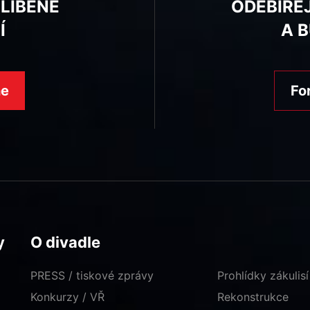
BLÍBENÉ
ODEBÍRE
Í
A 
ne
Fo
y
O divadle
PRESS / tiskové zprávy
Prohlídky zákulisí
Konkurzy / VŘ
Rekonstrukce