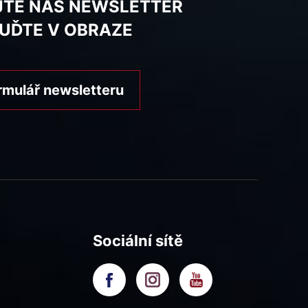
JTE NÁŠ NEWSLETTER
BUĎTE V OBRAZE
rmulář newsletteru
Sociální sítě