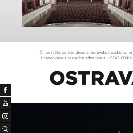
Činnost Národního divadla moravskoslezského, př
financována z rozpočtu zřizovatele – STATUTAR
Facebook
YouTube
Instagram
Vyhledat