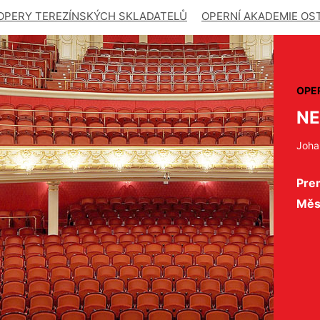
OPERY TEREZÍNSKÝCH SKLADATELŮ
OPERNÍ AKADEMIE OS
OPE
N
Joha
Prem
Měs