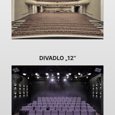
DIVADLO „12“