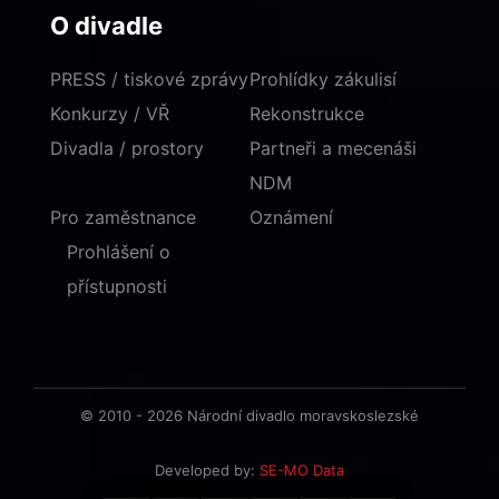
O divadle
PRESS / tiskové zprávy
Prohlídky zákulisí
Konkurzy / VŘ
Rekonstrukce
Divadla / prostory
Partneři a mecenáši
NDM
Pro zaměstnance
Oznámení
Prohlášení o
přístupnosti
© 2010 - 2026 Národní divadlo moravskoslezské
Developed by:
SE-MO Data