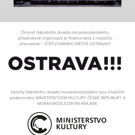
Činnost Národního divadla moravskoslezského,
příspěvkové organizace je financována z rozpočtu
zřizovatele – STATUTARNÍHO MĚSTA OSTRAVA!!!
Aktivity Národního divadla moravskoslezského jsou finančně
podporovány MINISTERSTVEM KULTURY ČESKÉ REPUBLIKY A
MORAVSKOSLEZSKÝM KRAJEM.