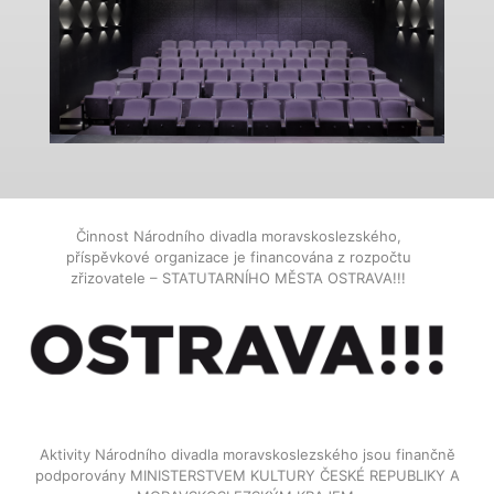
Činnost Národního divadla moravskoslezského,
příspěvkové organizace je financována z rozpočtu
zřizovatele – STATUTARNÍHO MĚSTA OSTRAVA!!!
Aktivity Národního divadla moravskoslezského jsou finančně
podporovány MINISTERSTVEM KULTURY ČESKÉ REPUBLIKY A