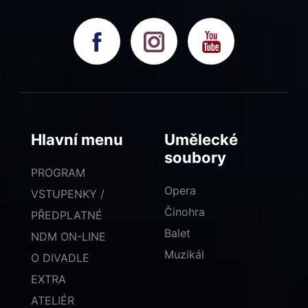
Hlavní menu
Umělecké
soubory
PROGRAM
Opera
VSTUPENKY /
Činohra
PŘEDPLATNÉ
Balet
NDM ON-LINE
Muzikál
O DIVADLE
EXTRA
ATELIÉR