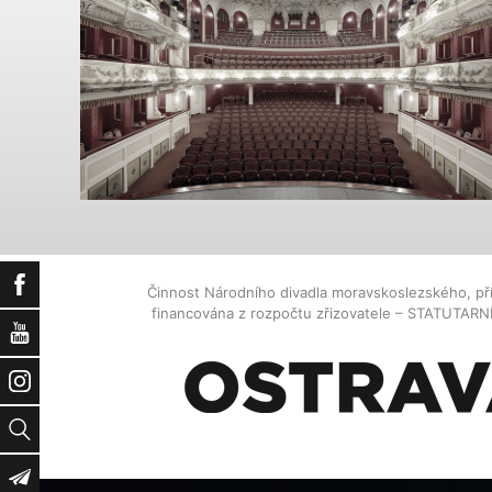
Facebook
Činnost Národního divadla moravskoslezského, př
financována z rozpočtu zřizovatele – STATUTAR
YouTube
Instagram
Vyhledat
Newsletter