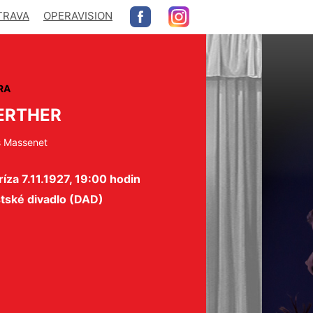
TRAVA
OPERAVISION
RA
ERTHER
s Massenet
íza 7.11.1927, 19:00 hodin
tské divadlo (DAD)