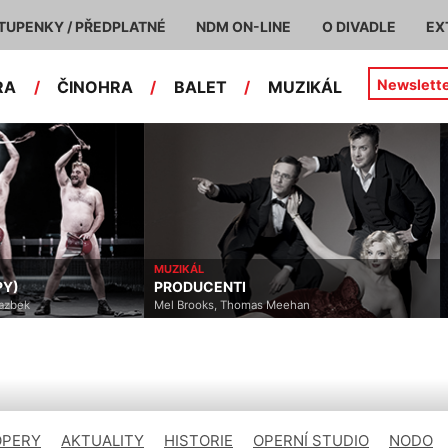
TUPENKY / PŘEDPLATNÉ
NDM ON-LINE
O DIVADLE
EX
Newslett
RA
/
ČINOHRA
/
BALET
/
MUZIKÁL
MUZIKÁL
PY)
PRODUCENTI
Yazbek
Mel Brooks, Thomas Meehan
OPERY
AKTUALITY
HISTORIE
OPERNÍ STUDIO
NODO