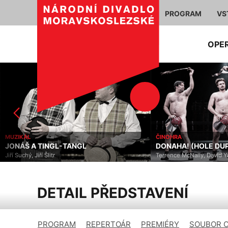
PROGRAM
VS
OPE
MUZIKÁL
ČINOHRA
JONÁŠ A TINGL-TANGL
DONAHA! (HOLE DU
Jiří Suchý, Jiří Šlitr
Terrence McNally, David 
DETAIL PŘEDSTAVENÍ
PROGRAM
REPERTOÁR
PREMIÉRY
SOUBOR 