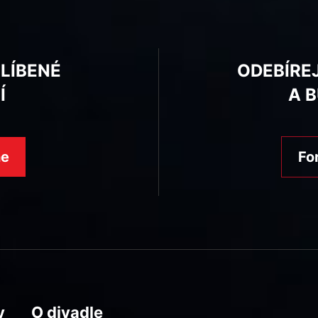
BLÍBENÉ
ODEBÍRE
Í
A 
ne
Fo
y
O divadle