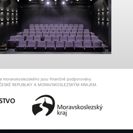
dla moravskoslezského jsou finančně podporovány
ČESKÉ REPUBLIKY A MORAVSKOSLEZSKÝM KRAJEM.