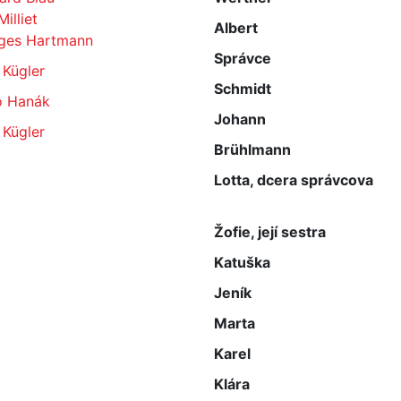
Milliet
Albert
ges Hartmann
Správce
 Kügler
Schmidt
o Hanák
Johann
 Kügler
Brühlmann
Lotta, dcera správcova
Žofie, její sestra
Katuška
Jeník
Marta
Karel
Klára