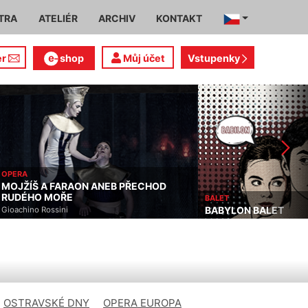
TRA
ATELIÉR
ARCHIV
KONTAKT
er
shop
Můj účet
Vstupenky
OPERA
MOJŽÍŠ A FARAON ANEB PŘECHOD
RUDÉHO MOŘE
BALET
BABYLON BALET
Gioachino Rossini
OSTRAVSKÉ DNY
OPERA EUROPA