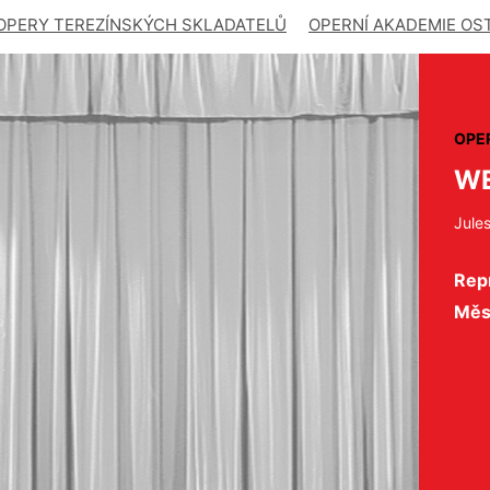
OPERY TEREZÍNSKÝCH SKLADATELŮ
OPERNÍ AKADEMIE OS
OPE
W
Jule
Repr
Měs