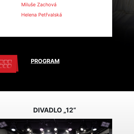
Miluše Zachová
Helena Petřvalská
PROGRAM
DIVADLO „12“