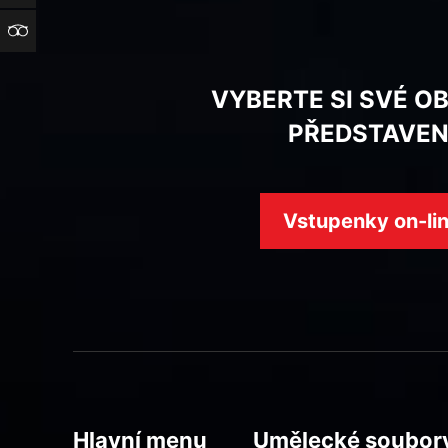
TripAdvisor
VYBERTE SI SVÉ O
PŘEDSTAVEN
Vstupenky on-li
Hlavní menu
Umělecké soubor