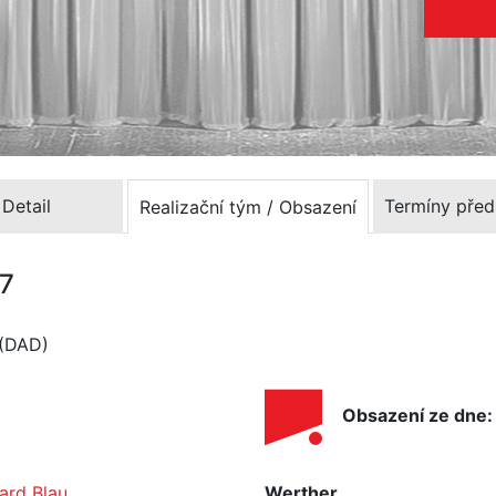
Detail
Termíny před
Realizační tým / Obsazení
27
 (DAD)
Obsazení ze dne: 
ard Blau
Werther