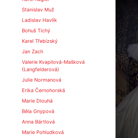
Stanislav Muž
Ladislav Havlík
Bohuš Tichý
Karel Třebízský
Jan Zach
Valerie Kvapilová-Mašková
(Langfelderová)
Julie Normanová
Erika Černohorská
Marie Dlouhá
Běla Gnypová
Anna Bártlová
Marie Pohludková