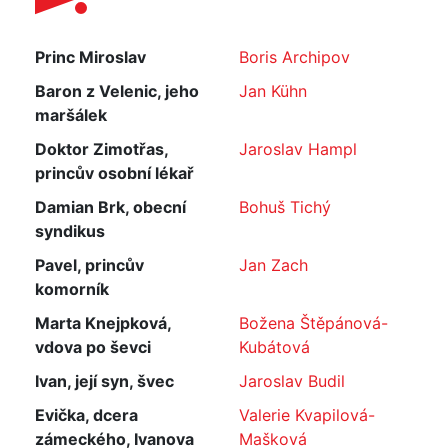
Princ Miroslav
Boris Archipov
Baron z Velenic, jeho
Jan Kühn
maršálek
Doktor Zimotřas,
Jaroslav Hampl
princův osobní lékař
Damian Brk, obecní
Bohuš Tichý
syndikus
Pavel, princův
Jan Zach
komorník
Marta Knejpková,
Božena Štěpánová-
vdova po ševci
Kubátová
Ivan, její syn, švec
Jaroslav Budil
Evička, dcera
Valerie Kvapilová-
zámeckého, Ivanova
Mašková