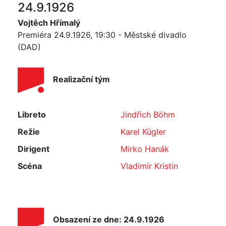
24.9.1926
Vojtěch Hřímalý
Premiéra 24.9.1926, 19:30 - Městské divadlo
(DAD)
Realizační tým
Libreto
Jindřich Böhm
Režie
Karel Kügler
Dirigent
Mirko Hanák
Scéna
Vladimír Kristin
Obsazení ze dne: 24.9.1926