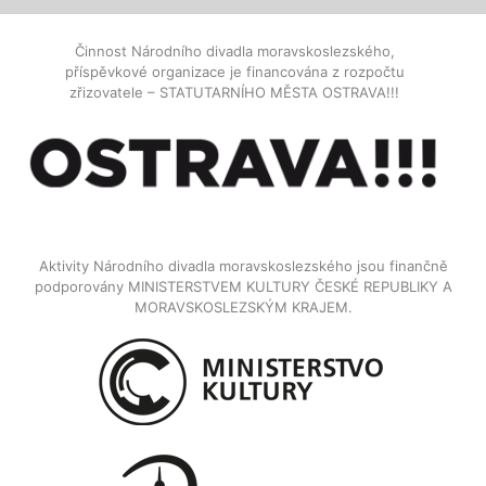
Činnost Národního divadla moravskoslezského,
příspěvkové organizace je financována z rozpočtu
zřizovatele – STATUTARNÍHO MĚSTA OSTRAVA!!!
Aktivity Národního divadla moravskoslezského jsou finančně
podporovány MINISTERSTVEM KULTURY ČESKÉ REPUBLIKY A
MORAVSKOSLEZSKÝM KRAJEM.