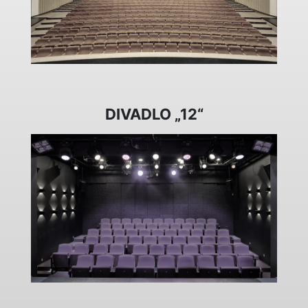
DIVADLO „12“