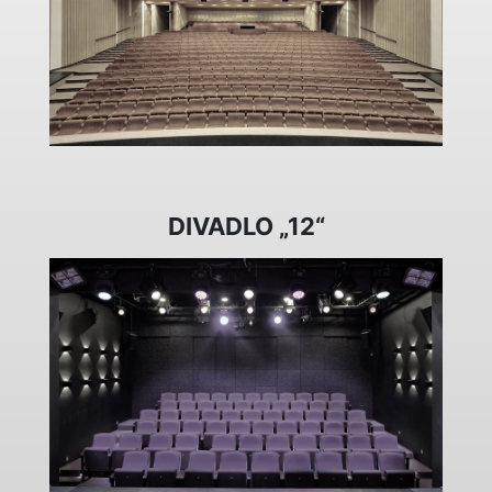
DIVADLO „12“