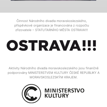
Činnost Národního divadla moravskoslezského,
příspěvkové organizace je financována z rozpočtu
zřizovatele – STATUTARNÍHO MĚSTA OSTRAVA!!!
Aktivity Národního divadla moravskoslezského jsou finančně
podporovány MINISTERSTVEM KULTURY ČESKÉ REPUBLIKY A
MORAVSKOSLEZSKÝM KRAJEM.