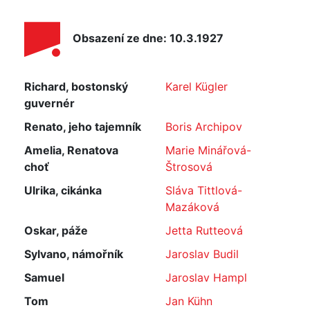
Obsazení ze dne: 10.3.1927
Richard, bostonský
Karel Kügler
guvernér
Renato, jeho tajemník
Boris Archipov
Amelia, Renatova
Marie Minářová-
choť
Štrosová
Ulrika, cikánka
Sláva Tittlová-
Mazáková
Oskar, páže
Jetta Rutteová
Sylvano, námořník
Jaroslav Budil
Samuel
Jaroslav Hampl
Tom
Jan Kühn