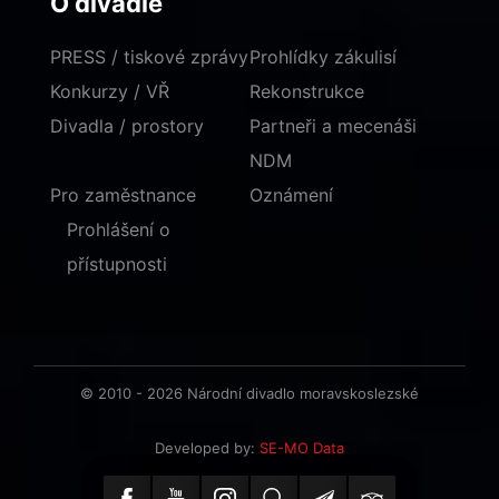
O divadle
PRESS / tiskové zprávy
Prohlídky zákulisí
Konkurzy / VŘ
Rekonstrukce
Divadla / prostory
Partneři a mecenáši
NDM
Pro zaměstnance
Oznámení
Prohlášení o
přístupnosti
© 2010 - 2026 Národní divadlo moravskoslezské
Developed by:
SE-MO Data