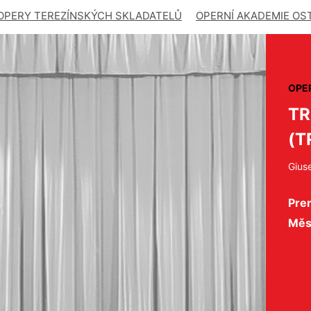
OPERY TEREZÍNSKÝCH SKLADATELŮ
OPERNÍ AKADEMIE OS
OPE
T
(T
Gius
Pre
Měs