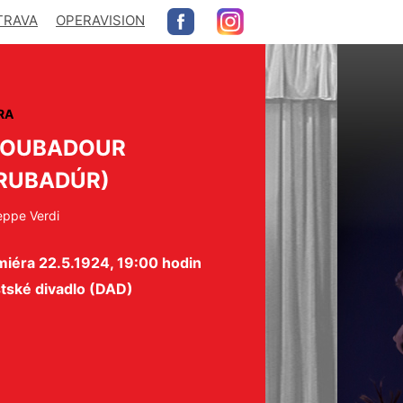
TRAVA
OPERAVISION
RA
ROUBADOUR
RUBADÚR)
eppe Verdi
miéra 22.5.1924, 19:00 hodin
tské divadlo (DAD)