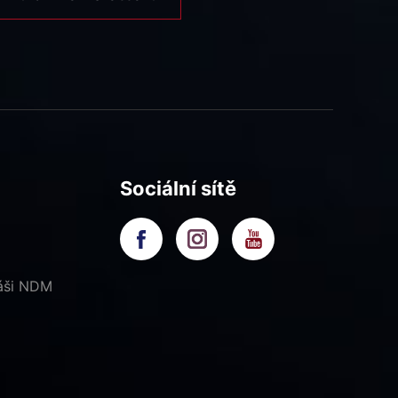
Sociální sítě
náši NDM