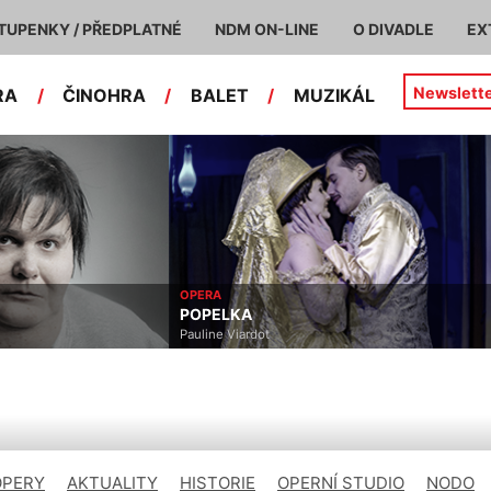
TUPENKY / PŘEDPLATNÉ
NDM ON-LINE
O DIVADLE
EX
Newslett
RA
/
ČINOHRA
/
BALET
/
MUZIKÁL
OPERA
POPELKA
Pauline Viardot
OPERY
AKTUALITY
HISTORIE
OPERNÍ STUDIO
NODO