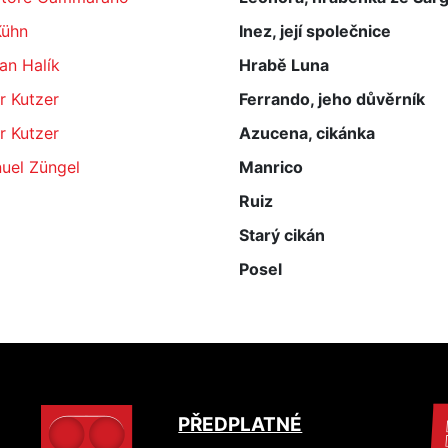
Kühn
Inez, její společnice
an Halík
Hrabě Luna
r Kutzer
Ferrando, jeho důvěrník
r Kutzer
Azucena, cikánka
uel Züngel
Manrico
Ruiz
Starý cikán
Posel
PŘEDPLATNÉ