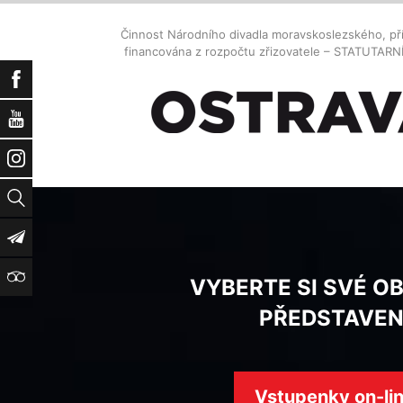
Činnost Národního divadla moravskoslezského, př
financována z rozpočtu zřizovatele – STATUTAR
Facebook
YouTube
Instagram
Vyhledat
Newsletter
TripAdvisor
VYBERTE SI SVÉ O
PŘEDSTAVEN
Vstupenky on-li