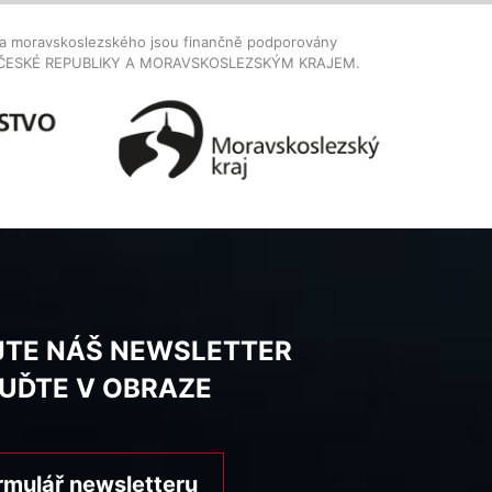
dla moravskoslezského jsou finančně podporovány
ČESKÉ REPUBLIKY A MORAVSKOSLEZSKÝM KRAJEM.
JTE NÁŠ NEWSLETTER
BUĎTE V OBRAZE
rmulář newsletteru