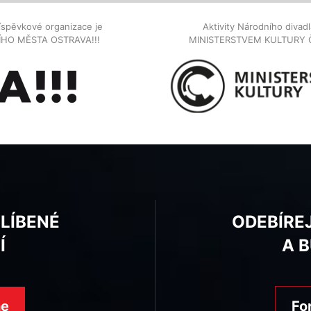
íspěvkové organizace je
Aktivity Národního diva
NÍHO MĚSTA OSTRAVA!!!
MINISTERSTVEM KULTURY 
BLÍBENÉ
ODEBÍRE
Í
A 
ne
Fo