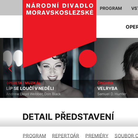
PROGRAM
VS
OPE
OPERETA / MUZIKÁL
ČINOHRA
LÍP SE LOUČÍ V NEDĚLI
VELRYBA
Andrew Lloyd Webber, Don Black
Samuel D. Hunter
DETAIL PŘEDSTAVENÍ
PROGRAM
REPERTOÁR
PREMIÉRY
SOUBOR 