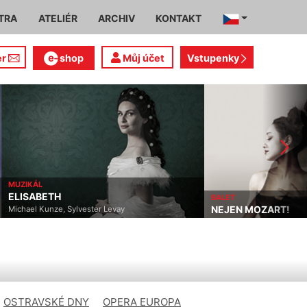
TRA
ATELIÉR
ARCHIV
KONTAKT
er
shop
Můj účet
Vstupenky
MUZIKÁL
ELISABETH
BALET
NEJEN MOZART!
Michael Kunze, Sylvester Levay
OSTRAVSKÉ DNY
OPERA EUROPA