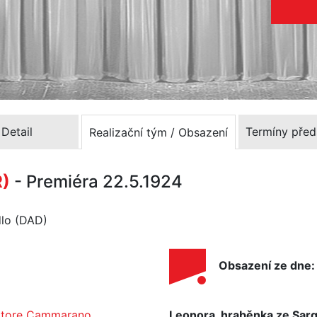
Detail
Termíny před
Realizační tým / Obsazení
)
- Premiéra 22.5.1924
dlo (DAD)
Obsazení ze dne:
atore Cammarano
Leonora, hraběnka ze Sar