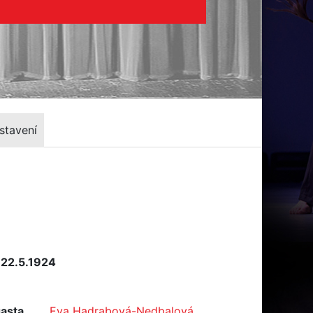
stavení
 22.5.1924
gasta
Eva Hadrabová-Nedbalová