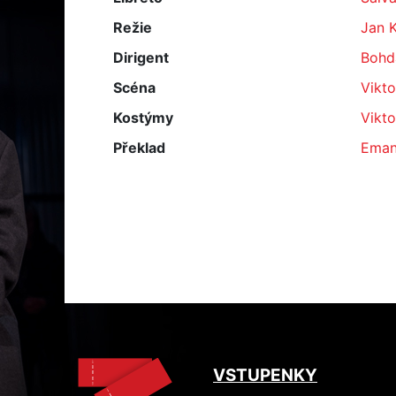
Režie
Jan 
Dirigent
Bohd
Scéna
Vikto
Kostýmy
Vikto
Překlad
Eman
VSTUPENKY