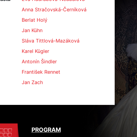
Anna Stračovská-Černíková
Berlat Holý
Jan Kühn
Sláva Tittlová-Mazáková
Karel Kügler
Antonín Šindler
František Rennet
Jan Zach
PROGRAM