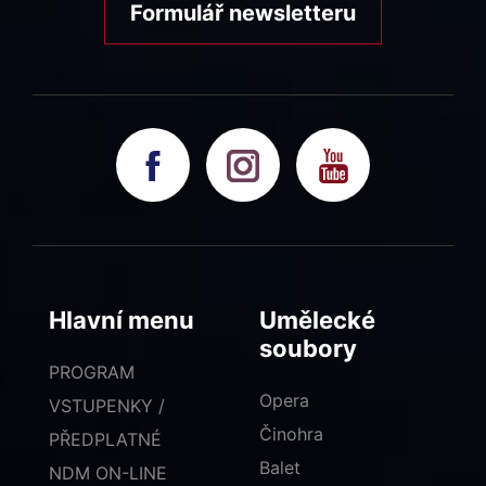
Formulář newsletteru
Hlavní menu
Umělecké
soubory
PROGRAM
Opera
VSTUPENKY /
Činohra
PŘEDPLATNÉ
Balet
NDM ON-LINE