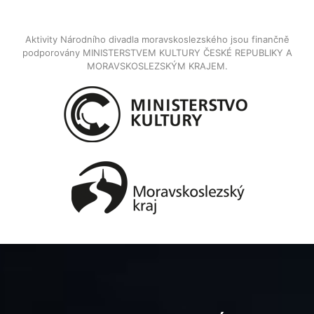
Aktivity Národního divadla moravskoslezského jsou finančně
podporovány MINISTERSTVEM KULTURY ČESKÉ REPUBLIKY A
MORAVSKOSLEZSKÝM KRAJEM.