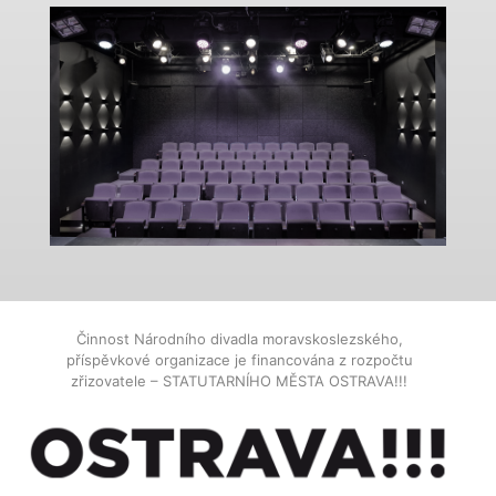
Činnost Národního divadla moravskoslezského,
příspěvkové organizace je financována z rozpočtu
zřizovatele – STATUTARNÍHO MĚSTA OSTRAVA!!!