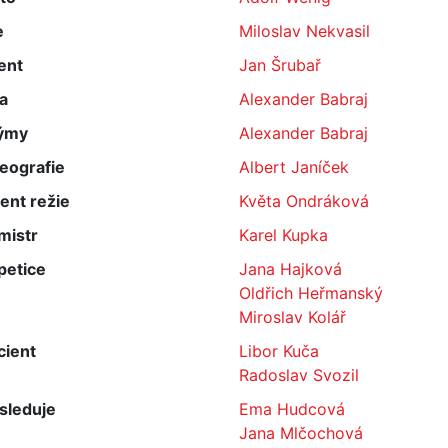
e
Miloslav Nekvasil
ent
Jan Šrubař
a
Alexander Babraj
ýmy
Alexander Babraj
eografie
Albert Janíček
ent režie
Květa Ondráková
mistr
Karel Kupka
petice
Jana Hajková
Oldřich Heřmanský
Miroslav Kolář
cient
Libor Kuča
Radoslav Svozil
sleduje
Ema Hudcová
Jana Mlčochová