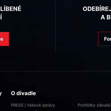
BLÍBENÉ
ODEBÍRE
Í
A 
ne
Fo
y
O divadle
PRESS / tiskové zprávy
Prohlídky zákulisí