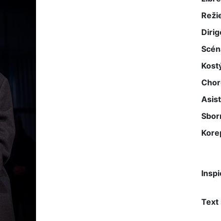
Reži
Dirig
Scén
Kost
Chor
Asist
Sbor
Kore
Inspi
Text 