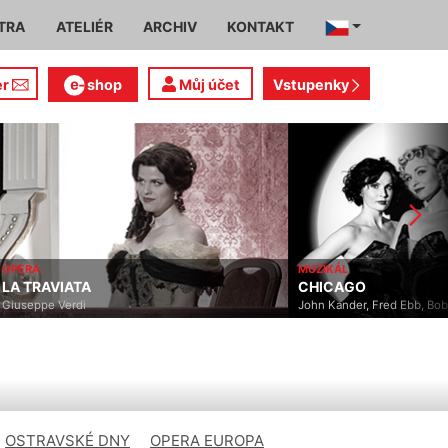
TRA
ATELIÉR
ARCHIV
KONTAKT
er
shop
Můj účet
Vstupenky
OPERA
MUZIKÁL
LA TRAVIATA
CHICAGO
Giuseppe Verdi
John Kander, Fred Ebb, Bo
OSTRAVSKÉ DNY
OPERA EUROPA