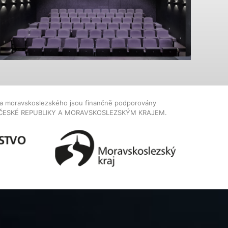
dla moravskoslezského jsou finančně podporovány
ČESKÉ REPUBLIKY A MORAVSKOSLEZSKÝM KRAJEM.