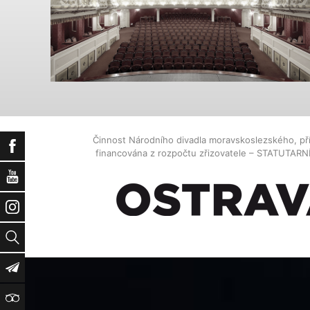
Činnost Národního divadla moravskoslezského, př
Facebook
financována z rozpočtu zřizovatele – STATUTAR
YouTube
Instagram
Vyhledat
Newsletter
TripAdvisor