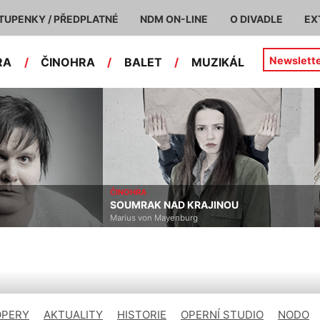
TUPENKY / PŘEDPLATNÉ
NDM ON-LINE
O DIVADLE
EX
Newslett
RA
/
ČINOHRA
/
BALET
/
MUZIKÁL
ČINOHRA
SOUMRAK NAD KRAJINOU
Marius von Mayenburg
OPERY
AKTUALITY
HISTORIE
OPERNÍ STUDIO
NODO