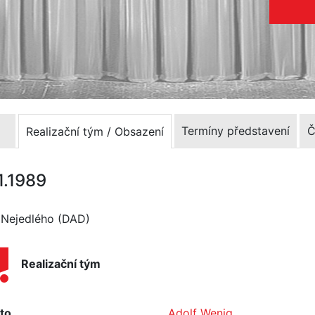
Termíny představení
Č
Realizační tým / Obsazení
1.1989
a Nejedlého (DAD)
Realizační tým
to
Adolf Wenig