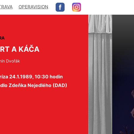
TRAVA
OPERAVISION
RA
RT A KÁČA
nín Dvořák
íza 24.1.1989, 10:30 hodin
adlo Zdeňka Nejedlého (DAD)