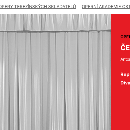
OPERY TEREZÍNSKÝCH SKLADATELŮ
OPERNÍ AKADEMIE OS
OPE
ČE
Anto
Repr
Div