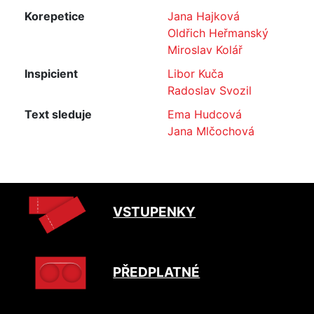
Korepetice
Jana Hajková
Oldřich Heřmanský
Miroslav Kolář
Inspicient
Libor Kuča
Radoslav Svozil
Text sleduje
Ema Hudcová
Jana Mlčochová
VSTUPENKY
PŘEDPLATNÉ