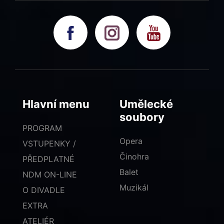
Hlavní menu
Umělecké
soubory
PROGRAM
Opera
VSTUPENKY /
Činohra
PŘEDPLATNÉ
Balet
NDM ON-LINE
Muzikál
O DIVADLE
EXTRA
ATELIÉR