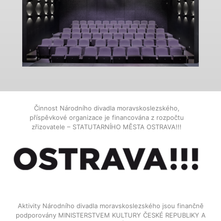
Činnost Národního divadla moravskoslezského,
příspěvkové organizace je financována z rozpočtu
zřizovatele – STATUTARNÍHO MĚSTA OSTRAVA!!!
Aktivity Národního divadla moravskoslezského jsou finančně
podporovány MINISTERSTVEM KULTURY ČESKÉ REPUBLIKY A