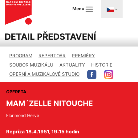
Menu
DETAIL PŘEDSTAVENÍ
PROGRAM
REPERTOÁR
PREMIÉRY
SOUBOR MUZIKÁLU
AKTUALITY
HISTORIE
OPERNÍ A MUZIKÁLOVÉ STUDIO
OPERETA
MAM´ZELLE NITOUCHE
Florimond Hervé
Repríza 18.4.1951, 19:15 hodin