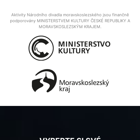
Aktivity Národního divadla moravskoslezského jsou finančně
podporovány MINISTERSTVEM KULTURY ČESKÉ REPUBLIKY A
MORAVSKOSLEZSKÝM KRAJEM.