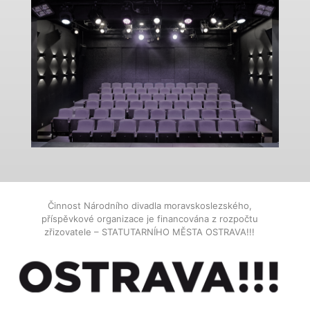
Činnost Národního divadla moravskoslezského,
příspěvkové organizace je financována z rozpočtu
zřizovatele – STATUTARNÍHO MĚSTA OSTRAVA!!!