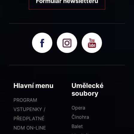
Formulář newsletteru
Hlavní menu
Umělecké
soubory
PROGRAM
Opera
VSTUPENKY /
Činohra
PŘEDPLATNÉ
Balet
NDM ON-LINE