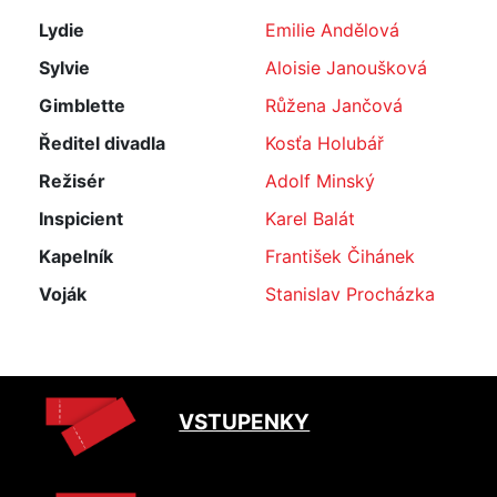
Lydie
Emilie Andělová
Sylvie
Aloisie Janoušková
Gimblette
Růžena Jančová
Ředitel divadla
Kosťa Holubář
Režisér
Adolf Minský
Inspicient
Karel Balát
Kapelník
František Čihánek
Voják
Stanislav Procházka
VSTUPENKY