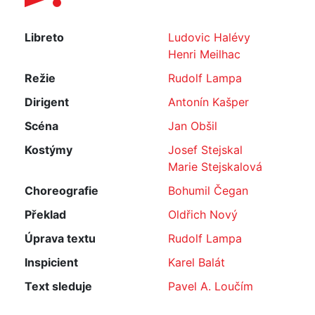
Libreto
Ludovic Halévy
Henri Meilhac
Režie
Rudolf Lampa
Dirigent
Antonín Kašper
Scéna
Jan Obšil
Kostýmy
Josef Stejskal
Marie Stejskalová
Choreografie
Bohumil Čegan
Překlad
Oldřich Nový
Úprava textu
Rudolf Lampa
Inspicient
Karel Balát
Text sleduje
Pavel A. Loučím