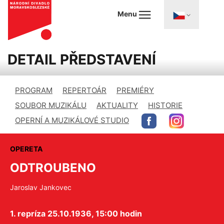
Menu
DETAIL PŘEDSTAVENÍ
PROGRAM
REPERTOÁR
PREMIÉRY
SOUBOR MUZIKÁLU
AKTUALITY
HISTORIE
OPERNÍ A MUZIKÁLOVÉ STUDIO
OPERETA
ODTROUBENO
Jaroslav Jankovec
1. repríza 25.10.1936, 15:00 hodin