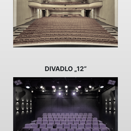
DIVADLO „12“