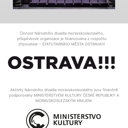
Činnost Národního divadla moravskoslezského,
příspěvkové organizace je financována z rozpočtu
zřizovatele – STATUTARNÍHO MĚSTA OSTRAVA!!!
Aktivity Národního divadla moravskoslezského jsou finančně
podporovány MINISTERSTVEM KULTURY ČESKÉ REPUBLIKY A
MORAVSKOSLEZSKÝM KRAJEM.