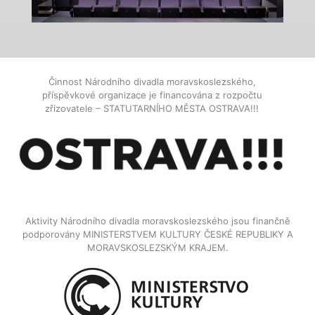
Činnost Národního divadla moravskoslezského,
příspěvkové organizace je financována z rozpočtu
zřizovatele – STATUTARNÍHO MĚSTA OSTRAVA!!!
Aktivity Národního divadla moravskoslezského jsou finančně
podporovány MINISTERSTVEM KULTURY ČESKÉ REPUBLIKY A
MORAVSKOSLEZSKÝM KRAJEM.