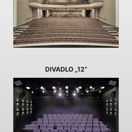
DIVADLO „12“