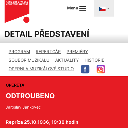
Menu
DETAIL PŘEDSTAVENÍ
PROGRAM
REPERTOÁR
PREMIÉRY
SOUBOR MUZIKÁLU
AKTUALITY
HISTORIE
OPERNÍ A MUZIKÁLOVÉ STUDIO
OPERETA
ODTROUBENO
Jaroslav Jankovec
Repríza 25.10.1936, 19:30 hodin