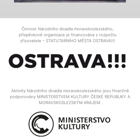
Činnost Národního divadla moravskoslezského,
příspěvkové organizace je financována z rozpočtu
zřizovatele – STATUTARNÍHO MĚSTA OSTRAVA!!!
Aktivity Národního divadla moravskoslezského jsou finančně
podporovány MINISTERSTVEM KULTURY ČESKÉ REPUBLIKY A
MORAVSKOSLEZSKÝM KRAJEM.