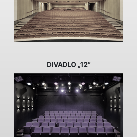
DIVADLO „12“