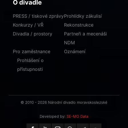
O divadle
PRESS / tiskové zprávy
Prohlídky zákulisí
Konkurzy / VŘ
Rekonstrukce
Divadla / prostory
Partneři a mecenáši
NDM
Pro zaměstnance
Oznámení
Prohlášení o
přístupnosti
© 2010 - 2026 Národní divadlo moravskoslezské
Developed by:
SE-MO Data