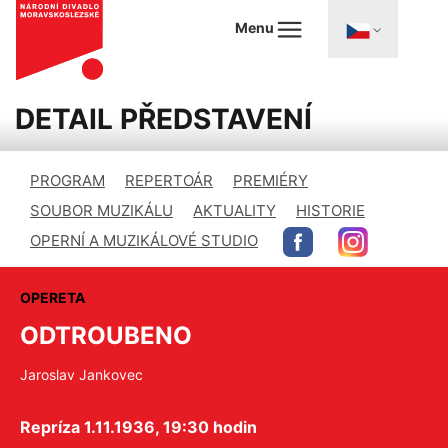
Menu
DETAIL PŘEDSTAVENÍ
PROGRAM
REPERTOÁR
PREMIÉRY
SOUBOR MUZIKÁLU
AKTUALITY
HISTORIE
OPERNÍ A MUZIKÁLOVÉ STUDIO
OPERETA
ODTROUBENO
Jaroslav Jankovec
Repríza 1.11.1936, 19:30 hodin