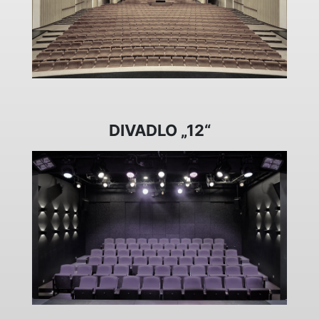
DIVADLO „12“