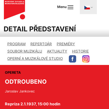
Menu
DETAIL PŘEDSTAVENÍ
PROGRAM
REPERTOÁR
PREMIÉRY
SOUBOR MUZIKÁLU
AKTUALITY
HISTORIE
OPERNÍ A MUZIKÁLOVÉ STUDIO
OPERETA
ODTROUBENO
Jaroslav Jankovec
Repríza 2.1.1937, 15:00 hodin