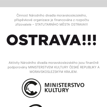
Činnost Národního divadla moravskoslezského,
příspěvkové organizace je financována z rozpočtu
zřizovatele – STATUTARNÍHO MĚSTA OSTRAVA!!!
Aktivity Národního divadla moravskoslezského jsou finančně
podporovány MINISTERSTVEM KULTURY ČESKÉ REPUBLIKY A
MORAVSKOSLEZSKÝM KRAJEM.