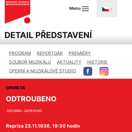
Menu
DETAIL PŘEDSTAVENÍ
PROGRAM
REPERTOÁR
PREMIÉRY
SOUBOR MUZIKÁLU
AKTUALITY
HISTORIE
OPERNÍ A MUZIKÁLOVÉ STUDIO
OPERETA
ODTROUBENO
Jaroslav Jankovec
Repríza 23.11.1936, 19:30 hodin