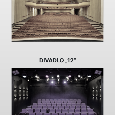
DIVADLO „12“