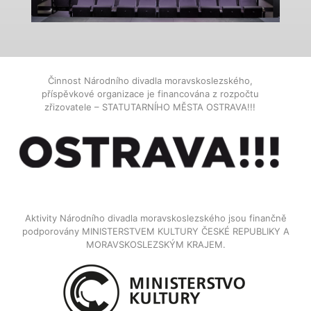
Činnost Národního divadla moravskoslezského,
příspěvkové organizace je financována z rozpočtu
zřizovatele – STATUTARNÍHO MĚSTA OSTRAVA!!!
Aktivity Národního divadla moravskoslezského jsou finančně
podporovány MINISTERSTVEM KULTURY ČESKÉ REPUBLIKY A
MORAVSKOSLEZSKÝM KRAJEM.