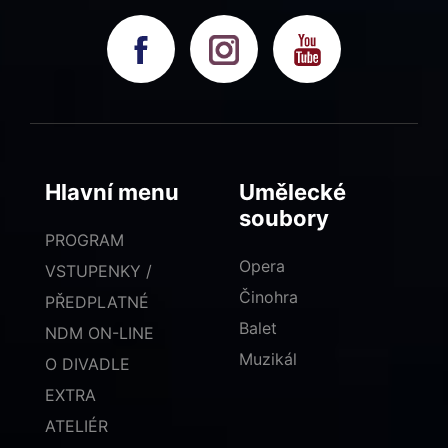
Hlavní menu
Umělecké
soubory
PROGRAM
Opera
VSTUPENKY /
Činohra
PŘEDPLATNÉ
Balet
NDM ON-LINE
Muzikál
O DIVADLE
EXTRA
ATELIÉR