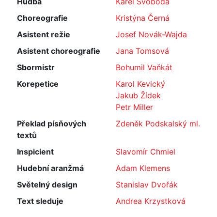
Hudba
Karel Svoboda
Choreografie
Kristýna Černá
Asistent režie
Josef Novák-Wajda
Asistent choreografie
Jana Tomsová
Sbormistr
Bohumil Vaňkát
Korepetice
Karol Kevický
Jakub Žídek
Petr Miller
Překlad písňových
Zdeněk Podskalský ml.
textů
Inspicient
Slavomír Chmiel
Hudební aranžmá
Adam Klemens
Světelný design
Stanislav Dvořák
Text sleduje
Andrea Krzystková