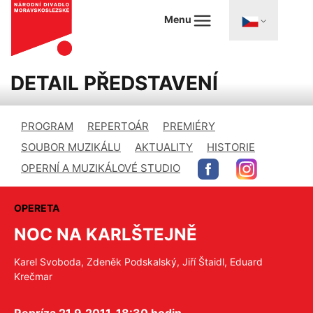
Menu
DETAIL PŘEDSTAVENÍ
PROGRAM
REPERTOÁR
PREMIÉRY
SOUBOR MUZIKÁLU
AKTUALITY
HISTORIE
OPERNÍ A MUZIKÁLOVÉ STUDIO
OPERETA
NOC NA KARLŠTEJNĚ
Karel Svoboda, Zdeněk Podskalský, Jiří Štaidl, Eduard
Krečmar