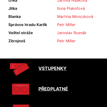
Ofka
Jarmila Hašková
Jitka
Ilona Piskořová
Blanka
Martina Monczková
Správce hradu Karlík
Petr Miller
Velitel stráže
Jaroslav Rusnák
Zbrojnoš
Petr Miller
VSTUPENKY
PŘEDPLATNÉ