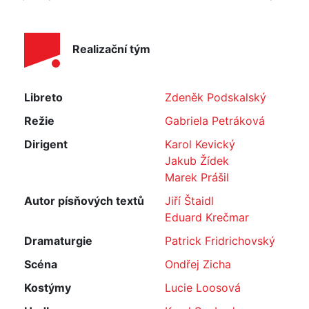
Realizační tým
Libreto
Zdeněk Podskalský
Režie
Gabriela Petráková
Dirigent
Karol Kevický
Jakub Žídek
Marek Prášil
Autor písňových textů
Jiří Štaidl
Eduard Krečmar
Dramaturgie
Patrick Fridrichovský
Scéna
Ondřej Zicha
Kostýmy
Lucie Loosová