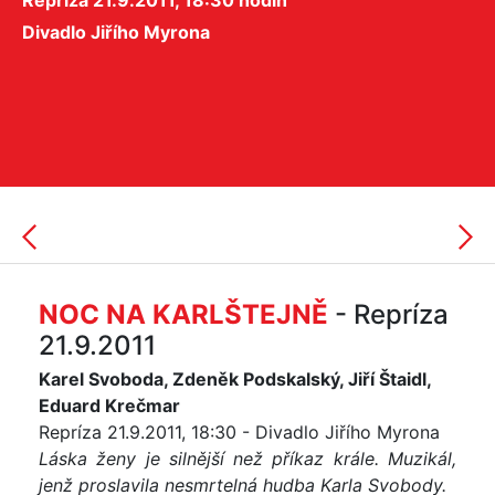
Repríza 21.9.2011, 18:30 hodin
Divadlo Jiřího Myrona
NOC NA KARLŠTEJNĚ
- Repríza
21.9.2011
Karel Svoboda, Zdeněk Podskalský, Jiří Štaidl,
Eduard Krečmar
Repríza 21.9.2011, 18:30 - Divadlo Jiřího Myrona
Láska ženy je silnější než příkaz krále. Muzikál,
jenž proslavila nesmrtelná hudba Karla Svobody.