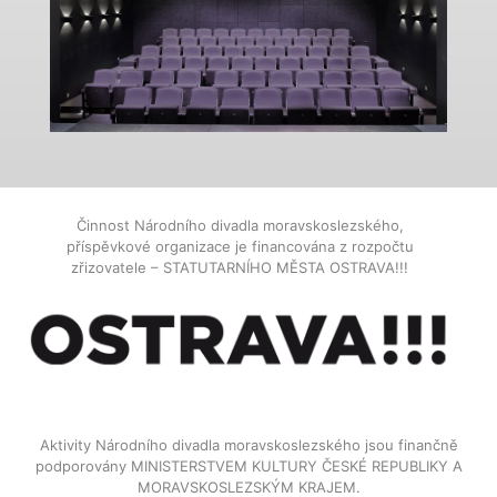
Činnost Národního divadla moravskoslezského,
příspěvkové organizace je financována z rozpočtu
zřizovatele – STATUTARNÍHO MĚSTA OSTRAVA!!!
Aktivity Národního divadla moravskoslezského jsou finančně
podporovány MINISTERSTVEM KULTURY ČESKÉ REPUBLIKY A
MORAVSKOSLEZSKÝM KRAJEM.