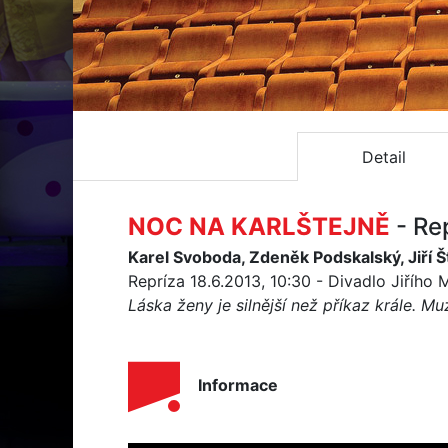
Detail
NOC NA KARLŠTEJNĚ
- Re
Karel Svoboda, Zdeněk Podskalský, Jiří Š
Repríza 18.6.2013, 10:30 - Divadlo Jiřího
Láska ženy je silnější než příkaz krále. M
Informace