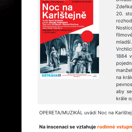
Zdeňka
20. st
rozhod
Nostic
filmov
mladš
Vrchli
1884 v
pojedn
manžel
na král
pevnost
aby se
krále o
OPERETA/MUZIKÁL uvádí Noc na Karlštejně 
Na inscenaci se vztahuje
rodinné vstup