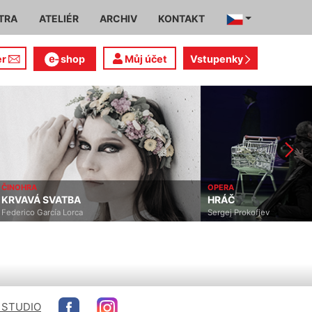
TRA
ATELIÉR
ARCHIV
KONTAKT
er
shop
Můj účet
Vstupenky
ČINOHRA
OPERA
KRVAVÁ SVATBA
HRÁČ
Federico García Lorca
Sergej Prokofjev
 STUDIO