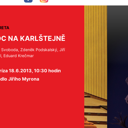
RETA
C NA KARLŠTEJNĚ
l Svoboda, Zdeněk Podskalský, Jiří
dl, Eduard Krečmar
íza 18.6.2013, 10:30 hodin
dlo Jiřího Myrona