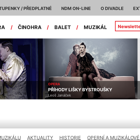
TUPENKY / PŘEDPLATNÉ
NDM ON-LINE
O DIVADLE
EX
Newslett
RA
/
ČINOHRA
/
BALET
/
MUZIKÁL
OPERA
PŘÍHODY LIŠKY BYSTROUŠKY
Leoš Janáček
MUZIKÁLU
AKTUALITY
HISTORIE
OPERNÍ A MUZIKÁLOVÉ