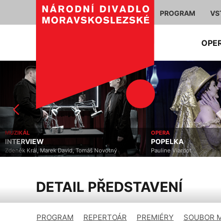
PROGRAM
VS
OPE
MUZIKÁL
OPERA
INTERVIEW
POPELKA
Zdeněk Král, Marek David, Tomáš Novotný
Pauline Viardot
DETAIL PŘEDSTAVENÍ
PROGRAM
REPERTOÁR
PREMIÉRY
SOUBOR 