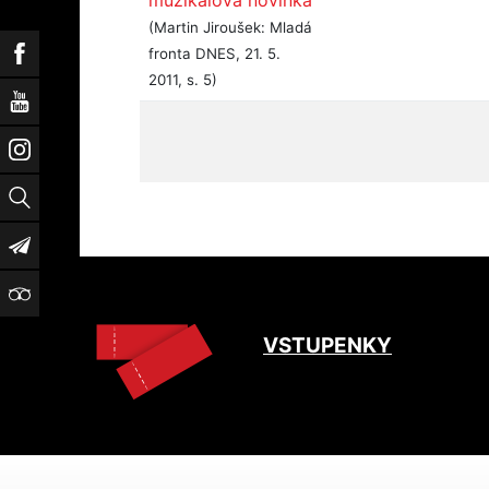
muzikálová novinka
(Martin Jiroušek: Mladá
Facebook
fronta DNES, 21. 5.
2011, s. 5)
YouTube
Instagram
Vyhledat
Newsletter
TripAdvisor
VSTUPENKY