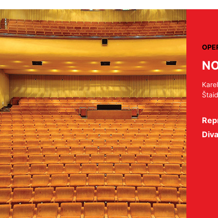
OPE
NO
Kare
Štai
Repr
Diva