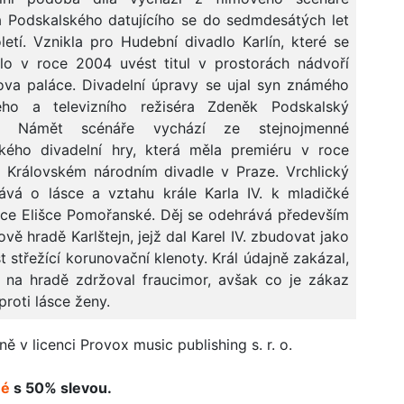
 Podskalského datujícího se do sedmdesátých let
oletí. Vznikla pro Hudební divadlo Karlín, které se
lo v roce 2004 uvést titul v prostorách nádvoří
ova paláce. Divadelní úpravy se ujal syn známého
ého a televizního režiséra Zdeněk Podskalský
í. Námět scénáře vychází ze stejnojmenné
ckého divadelní hry, která měla premiéru v roce
 Královském národním divadle v Praze. Vrchlický
ává o lásce a vztahu krále Karla IV. k mladičké
ce Elišce Pomořanské. Děj se odehrává především
ově hradě Karlštejn, jejž dal Karel IV. zbudovat jako
 střežící korunovační klenoty. Král údajně zakázal,
 na hradě zdržoval fraucimor, avšak co je zákaz
proti lásce ženy.
v licenci Provox music publishing s. r. o.
né
s 50% slevou.