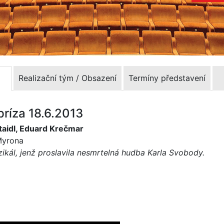
Realizační tým / Obsazení
Termíny představení
príza 18.6.2013
taidl, Eduard Krečmar
 Myrona
uzikál, jenž proslavila nesmrtelná hudba Karla Svobody.