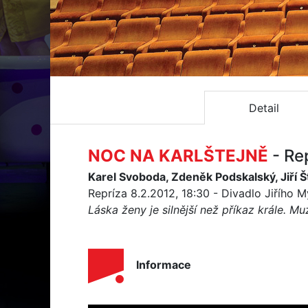
Detail
NOC NA KARLŠTEJNĚ
- Re
Karel Svoboda, Zdeněk Podskalský, Jiří Š
Repríza 8.2.2012, 18:30 - Divadlo Jiřího 
Láska ženy je silnější než příkaz krále. M
Informace