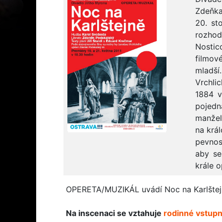
Zdeňka
20. st
rozhod
Nostic
filmov
mladš
Vrchli
1884 v
pojedn
manžel
na král
pevnost
aby se
krále o
OPERETA/MUZIKÁL uvádí Noc na Karlštejně 
Na inscenaci se vztahuje
rodinné vstup