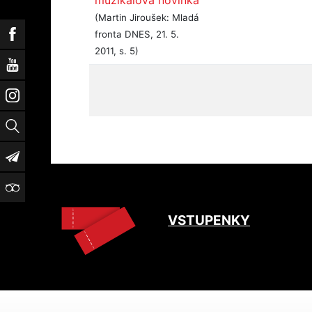
muzikálová novinka
(Martin Jiroušek: Mladá
Facebook
fronta DNES, 21. 5.
2011, s. 5)
YouTube
Instagram
Vyhledat
Newsletter
TripAdvisor
VSTUPENKY