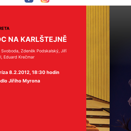
RETA
C NA KARLŠTEJNĚ
l Svoboda, Zdeněk Podskalský, Jiří
dl, Eduard Krečmar
íza 8.2.2012, 18:30 hodin
dlo Jiřího Myrona