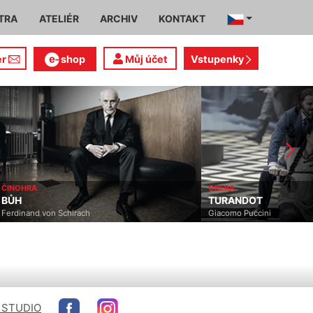
TRA
ATELIÉR
ARCHIV
KONTAKT
er
shop
Můj účet
Vstupenky
ČINOHRA
OPERA
BŮH
TURANDOT
Ferdinand von Schirach
Giacomo Puccini
 STUDIO