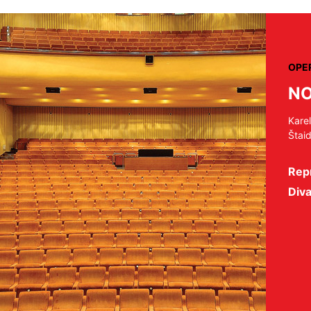
OPE
NO
Kare
Štai
Repr
Diva