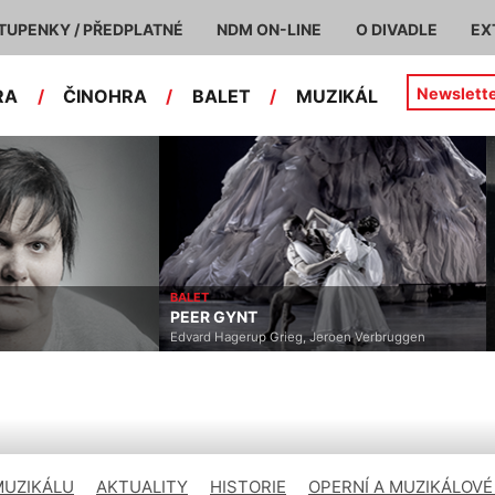
TUPENKY / PŘEDPLATNÉ
NDM ON-LINE
O DIVADLE
EX
Newslett
RA
/
ČINOHRA
/
BALET
/
MUZIKÁL
BALET
PEER GYNT
Edvard Hagerup Grieg, Jeroen Verbruggen
MUZIKÁLU
AKTUALITY
HISTORIE
OPERNÍ A MUZIKÁLOVÉ