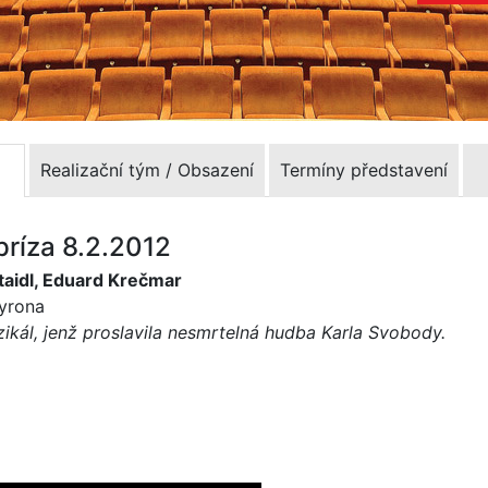
Realizační tým / Obsazení
Termíny představení
príza 8.2.2012
taidl, Eduard Krečmar
Myrona
uzikál, jenž proslavila nesmrtelná hudba Karla Svobody.