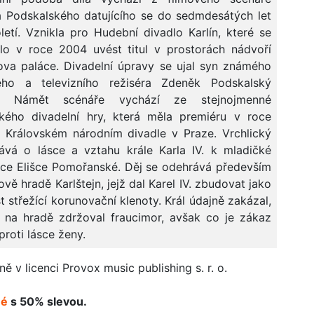
 Podskalského datujícího se do sedmdesátých let
oletí. Vznikla pro Hudební divadlo Karlín, které se
lo v roce 2004 uvést titul v prostorách nádvoří
ova paláce. Divadelní úpravy se ujal syn známého
ého a televizního režiséra Zdeněk Podskalský
í. Námět scénáře vychází ze stejnojmenné
ckého divadelní hry, která měla premiéru v roce
 Královském národním divadle v Praze. Vrchlický
ává o lásce a vztahu krále Karla IV. k mladičké
ce Elišce Pomořanské. Děj se odehrává především
ově hradě Karlštejn, jejž dal Karel IV. zbudovat jako
 střežící korunovační klenoty. Král údajně zakázal,
 na hradě zdržoval fraucimor, avšak co je zákaz
proti lásce ženy.
v licenci Provox music publishing s. r. o.
né
s 50% slevou.