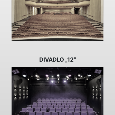
DIVADLO „12“