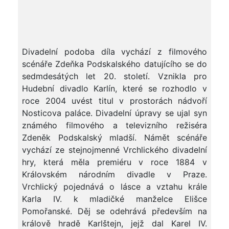
Divadelní podoba díla vychází z filmového
scénáře Zdeňka Podskalského datujícího se do
sedmdesátých let 20. století. Vznikla pro
Hudební divadlo Karlín, které se rozhodlo v
roce 2004 uvést titul v prostorách nádvoří
Nosticova paláce. Divadelní úpravy se ujal syn
známého filmového a televizního režiséra
Zdeněk Podskalský mladší. Námět scénáře
vychází ze stejnojmenné Vrchlického divadelní
hry, která měla premiéru v roce 1884 v
Královském národním divadle v Praze.
Vrchlický pojednává o lásce a vztahu krále
Karla IV. k mladičké manželce Elišce
Pomořanské. Děj se odehrává především na
králově hradě Karlštejn, jejž dal Karel IV.