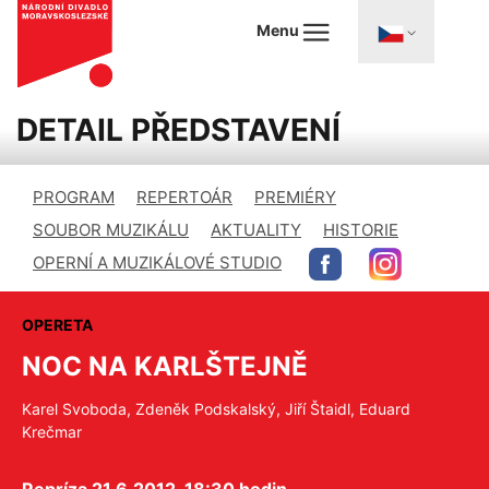
Menu
DETAIL PŘEDSTAVENÍ
PROGRAM
REPERTOÁR
PREMIÉRY
SOUBOR MUZIKÁLU
AKTUALITY
HISTORIE
OPERNÍ A MUZIKÁLOVÉ STUDIO
OPERETA
NOC NA KARLŠTEJNĚ
Karel Svoboda, Zdeněk Podskalský, Jiří Štaidl, Eduard
Krečmar