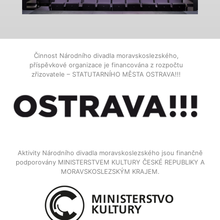
Činnost Národního divadla moravskoslezského,
příspěvkové organizace je financována z rozpočtu
zřizovatele – STATUTARNÍHO MĚSTA OSTRAVA!!!
Aktivity Národního divadla moravskoslezského jsou finančně
podporovány MINISTERSTVEM KULTURY ČESKÉ REPUBLIKY A
MORAVSKOSLEZSKÝM KRAJEM.