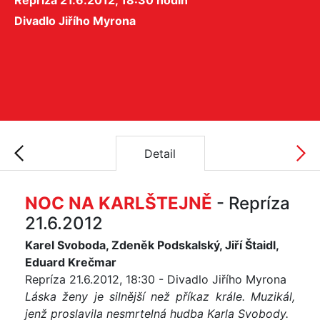
Repríza 21.6.2012, 18:30 hodin
Divadlo Jiřího Myrona
Detail
NOC NA KARLŠTEJNĚ
- Repríza
21.6.2012
Karel Svoboda, Zdeněk Podskalský, Jiří Štaidl,
Eduard Krečmar
Repríza 21.6.2012, 18:30 - Divadlo Jiřího Myrona
Láska ženy je silnější než příkaz krále. Muzikál,
jenž proslavila nesmrtelná hudba Karla Svobody.