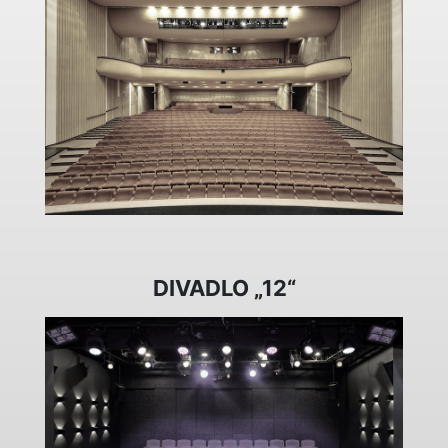
DIVADLO „12“