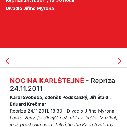
Repríza 24.11.2011, 18:30 hodin
Divadlo Jiřího Myrona
NOC NA KARLŠTEJNĚ
- Repríza
24.11.2011
Karel Svoboda, Zdeněk Podskalský, Jiří Štaidl,
Eduard Krečmar
Repríza 24.11.2011, 18:30 - Divadlo Jiřího Myrona
Láska ženy je silnější než příkaz krále. Muzikál,
jenž proslavila nesmrtelná hudba Karla Svobody.