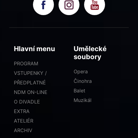
Hlavní menu
Umělecké
soubory
PROGRAM
Opera
VSTUPENKY /
Činohra
PŘEDPLATNÉ
Balet
NDM ON-LINE
Muzikál
O DIVADLE
EXTRA
ATELIÉR
ARCHIV