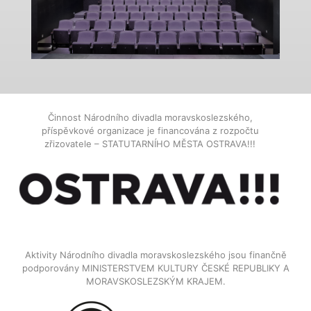
Činnost Národního divadla moravskoslezského,
příspěvkové organizace je financována z rozpočtu
zřizovatele – STATUTARNÍHO MĚSTA OSTRAVA!!!
Aktivity Národního divadla moravskoslezského jsou finančně
podporovány MINISTERSTVEM KULTURY ČESKÉ REPUBLIKY A
MORAVSKOSLEZSKÝM KRAJEM.