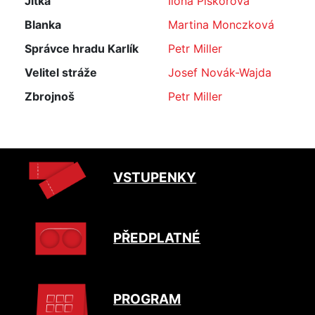
Jitka
Ilona Piskořová
Blanka
Martina Monczková
Správce hradu Karlík
Petr Miller
Velitel stráže
Josef Novák-Wajda
Zbrojnoš
Petr Miller
VSTUPENKY
PŘEDPLATNÉ
PROGRAM