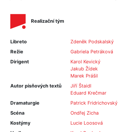
Realizační tým
Libreto
Zdeněk Podskalský
Režie
Gabriela Petráková
Dirigent
Karol Kevický
Jakub Žídek
Marek Prášil
Autor písňových textů
Jiří Štaidl
Eduard Krečmar
Dramaturgie
Patrick Fridrichovský
Scéna
Ondřej Zicha
Kostýmy
Lucie Loosová