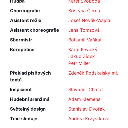
Hudba
Karel Svoboda
Choreografie
Kristýna Černá
Asistent režie
Josef Novák-Wajda
Asistent choreografie
Jana Tomsová
Sbormistr
Bohumil Vaňkát
Korepetice
Karol Kevický
Jakub Žídek
Petr Miller
Překlad písňových
Zdeněk Podskalský ml.
textů
Inspicient
Slavomír Chmiel
Hudební aranžmá
Adam Klemens
Světelný design
Stanislav Dvořák
Text sleduje
Andrea Krzystková