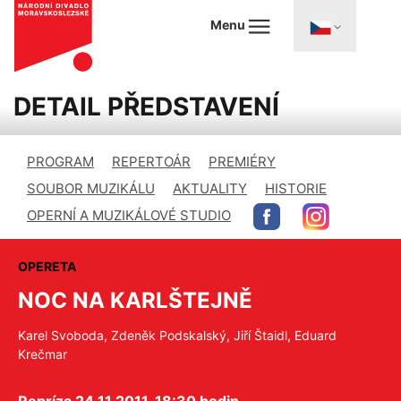
Menu
DETAIL PŘEDSTAVENÍ
PROGRAM
REPERTOÁR
PREMIÉRY
SOUBOR MUZIKÁLU
AKTUALITY
HISTORIE
OPERNÍ A MUZIKÁLOVÉ STUDIO
OPERETA
NOC NA KARLŠTEJNĚ
Karel Svoboda, Zdeněk Podskalský, Jiří Štaidl, Eduard
Krečmar