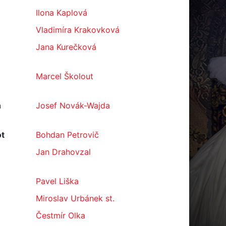
Ilona Kaplová
Vladimíra Krakovková
Jana Kurečková
Marcel Školout
h
Josef Novák-Wajda
ot
Bohdan Petrovič
Jan Drahovzal
Pavel Liška
Miroslav Urbánek st.
Čestmír Olka