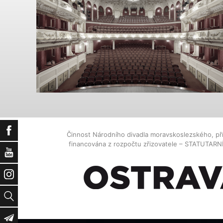
Facebook
Činnost Národního divadla moravskoslezského, př
financována z rozpočtu zřizovatele – STATUTAR
YouTube
Instagram
Vyhledat
Newsletter