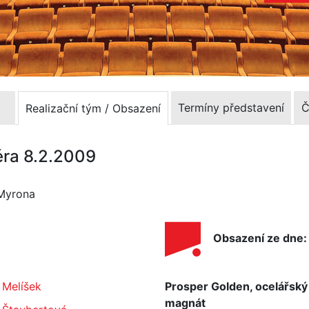
Termíny představení
Č
Realizační tým / Obsazení
éra 8.2.2009
 Myrona
Obsazení ze dne:
 Melíšek
Prosper Golden, ocelářský
magnát