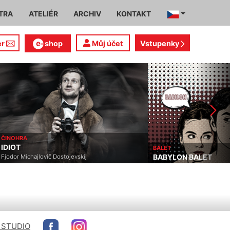
TRA
ATELIÉR
ARCHIV
KONTAKT
er
shop
Můj účet
Vstupenky
ČINOHRA
IDIOT
BALET
BABYLON BALET
Fjodor Michajlovič Dostojevskij
 STUDIO