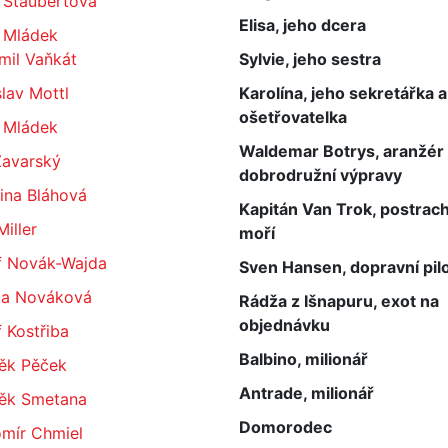
 Štaubertová
Elisa, jeho dcera
l Mládek
mil Vaňkát
Sylvie, jeho sestra
lav Mottl
Karolína, jeho sekretářka a
ošetřovatelka
l Mládek
Waldemar Botrys, aranžér
Zavarský
dobrodružní výpravy
ina Bláhová
Kapitán Van Trok, postrac
Miller
moří
f Novák-Wajda
Sven Hansen, dopravní pil
da Nováková
Rádža z Išnapuru, exot na
objednávku
 Kostřiba
Balbino, milionář
ěk Pěček
Antrade, milionář
ěk Smetana
Domorodec
omír Chmiel