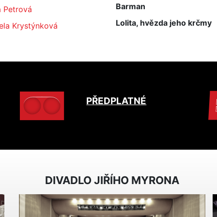
Barman
a Petrová
Lolita, hvězda jeho krčmy
ela Krystýnková
PŘEDPLATNÉ
DIVADLO JIŘÍHO MYRONA