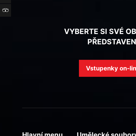
TripAdvisor
VYBERTE SI SVÉ O
PŘEDSTAVEN
Vstupenky on-li
Hlavní menu
Umělecké soubor