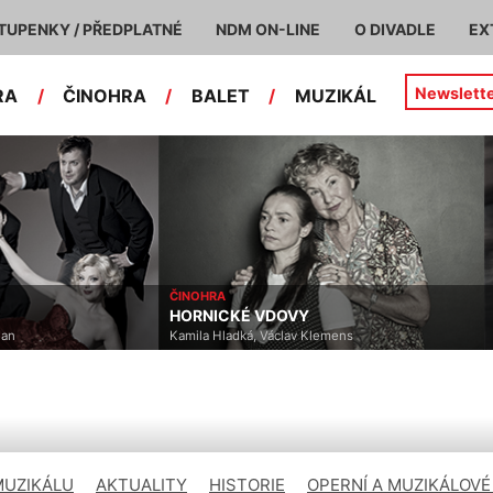
TUPENKY / PŘEDPLATNÉ
NDM ON-LINE
O DIVADLE
EX
Newslett
RA
/
ČINOHRA
/
BALET
/
MUZIKÁL
ČINOHRA
HORNICKÉ VDOVY
han
Kamila Hladká, Václav Klemens
MUZIKÁLU
AKTUALITY
HISTORIE
OPERNÍ A MUZIKÁLOVÉ