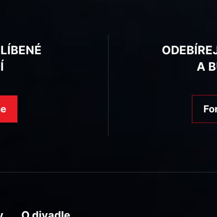
BLÍBENÉ
ODEBÍRE
Í
A 
ne
Fo
y
O divadle