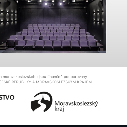
dla moravskoslezského jsou finančně podporovány
ČESKÉ REPUBLIKY A MORAVSKOSLEZSKÝM KRAJEM.