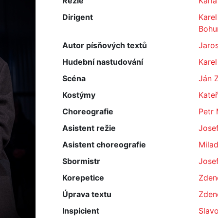
Režie
Karla
Dirigent
Kare
Bohu
Autor písňových textů
Jaros
Hudební nastudování
Kare
Scéna
Ján 
Kostýmy
Kateř
Choreografie
Petr 
Asistent režie
Jose
Asistent choreografie
Mila
Sbormistr
Josef
Korepetice
Zden
Úprava textu
Zden
Inspicient
Slav