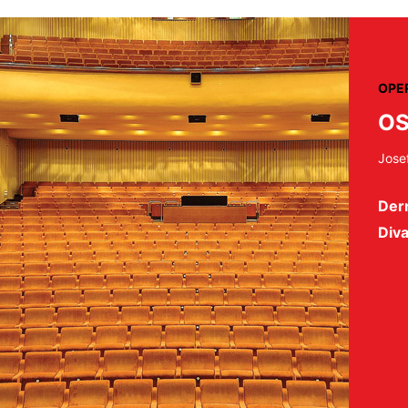
OPE
OS
Jose
Der
Diva