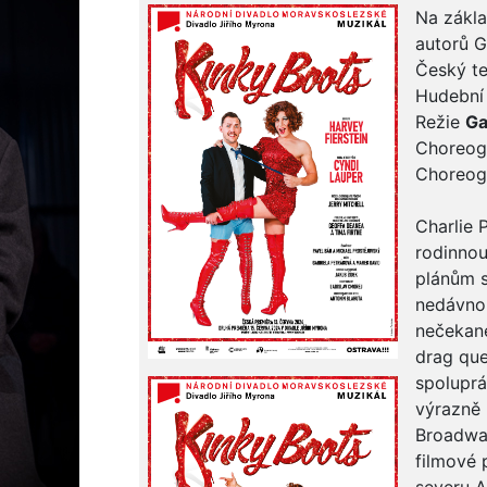
Na zákl
autorů G
Český t
Hudební
Režie
G
Choreog
Choreogr
Charlie 
rodinnou
plánům s
nedávno 
nečekané
drag que
spoluprá
výrazně n
Broadway
filmové 