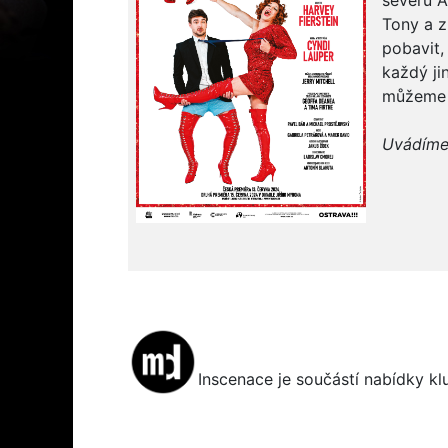
severu A
Tony a z
pobavit,
každý ji
můžeme v
Uvádíme 
Inscenace je součástí nabídky k