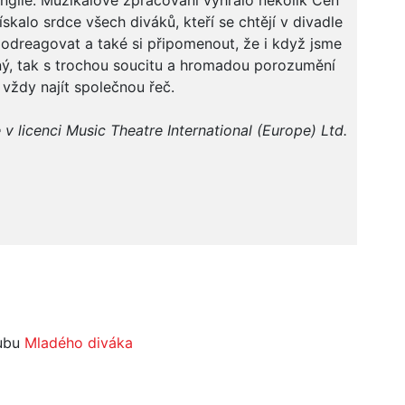
nglie. Muzikálové zpracování vyhrálo několik Cen
ískalo srdce všech diváků, kteří se chtějí v divadle
 odreagovat a také si připomenout, že i když jsme
ný, tak s trochou soucitu a hromadou porozumění
ždy najít společnou řeč.
v licenci Music Theatre International (Europe) Ltd.
lubu
Mladého diváka