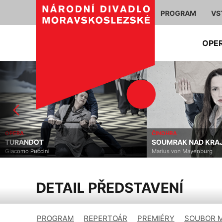
PROGRAM
VS
OPE
OPERA
ČINOHRA
TURANDOT
SOUMRAK NAD KRA
Giacomo Puccini
Marius von Mayenburg
DETAIL PŘEDSTAVENÍ
PROGRAM
REPERTOÁR
PREMIÉRY
SOUBOR 