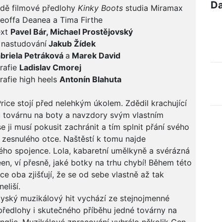
Da
adě filmové předlohy
Kinky Boots
studia Miramax
eoffa Deanea a Tima Firthe
ext
Pavel Bár, Michael Prostějovský
 nastudování
Jakub Žídek
abriela Petráková
a
Marek David
rafie
Ladislav Cmorej
afie high heels
Antonín Blahuta
Price stojí před nelehkým úkolem. Zdědil krachující
 továrnu na boty a navzdory svým vlastním
e ji musí pokusit zachránit a tím splnit přání svého
zesnulého otce. Naštěstí k tomu najde
ho spojence. Lola, kabaretní umělkyně a svérázná
en, ví přesně, jaké botky na trhu chybí! Během této
ce oba zjišťují, že se od sebe vlastně až tak
eliší.
ský muzikálový hit vychází ze stejnojmenné
předlohy i skutečného příběhu jedné továrny na