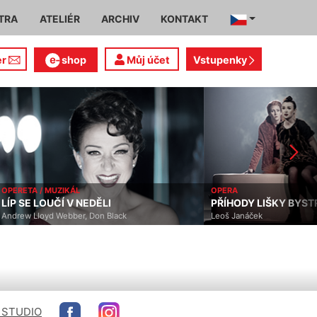
TRA
ATELIÉR
ARCHIV
KONTAKT
er
shop
Můj účet
Vstupenky
OPERETA / MUZIKÁL
OPERA
LÍP SE LOUČÍ V NEDĚLI
PŘÍHODY LIŠKY BYS
Andrew Lloyd Webber, Don Black
Leoš Janáček
 STUDIO