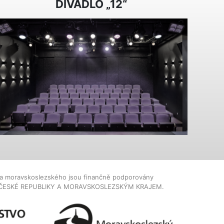
DIVADLO „12“
dla moravskoslezského jsou finančně podporovány
ČESKÉ REPUBLIKY A MORAVSKOSLEZSKÝM KRAJEM.