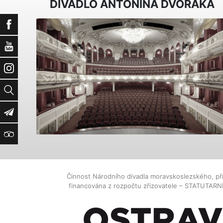
DIVADLO ANTONÍNA DVOŘÁKA
Facebook
YouTube
Instagram
Vyhledat
Newsletter
TripAdvisor
Činnost Národního divadla moravskoslezského, př
financována z rozpočtu zřizovatele – STATUTAR