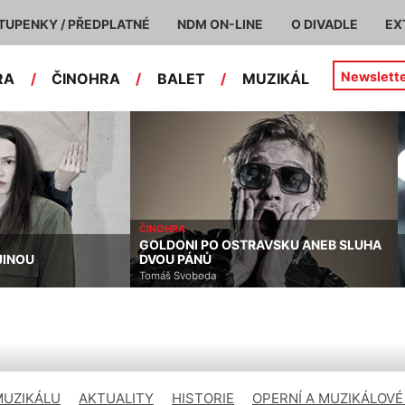
TUPENKY / PŘEDPLATNÉ
NDM ON-LINE
O DIVADLE
EX
Newslett
RA
/
ČINOHRA
/
BALET
/
MUZIKÁL
ČINOHRA
GOLDONI PO OSTRAVSKU ANEB SLUHA
JINOU
DVOU PÁNŮ
Tomáš Svoboda
MUZIKÁLU
AKTUALITY
HISTORIE
OPERNÍ A MUZIKÁLOVÉ