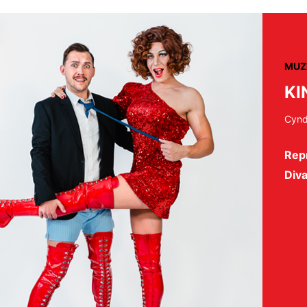
MUZ
KI
Cynd
Repr
Diva