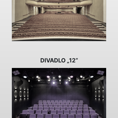
DIVADLO „12“