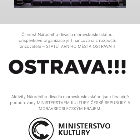
Činnost Národního divadla moravskoslezského,
příspěvkové organizace je financována z rozpočtu
zřizovatele – STATUTARNÍHO MĚSTA OSTRAVA!!!
Aktivity Národního divadla moravskoslezského jsou finančně
podporovány MINISTERSTVEM KULTURY ČESKÉ REPUBLIKY A
MORAVSKOSLEZSKÝM KRAJEM.