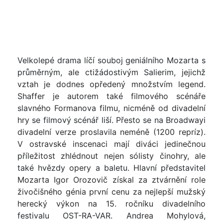
Velkolepé drama líčí souboj geniálního Mozarta s
průměrným, ale ctižádostivým Salierim, jejichž
vztah je dodnes opředený množstvím legend.
Shaffer je autorem také filmového scénáře
slavného Formanova filmu, nicméně od divadelní
hry se filmový scénář liší. Přesto se na Broadwayi
divadelní verze proslavila neméně (1200 repríz).
V ostravské inscenaci mají diváci jedinečnou
příležitost zhlédnout nejen sólisty činohry, ale
také hvězdy opery a baletu. Hlavní představitel
Mozarta Igor Orozovič získal za ztvárnění role
živočišného génia první cenu za nejlepší mužský
herecký výkon na 15. ročníku divadelního
festivalu OST-RA-VAR. Andrea Mohylová,