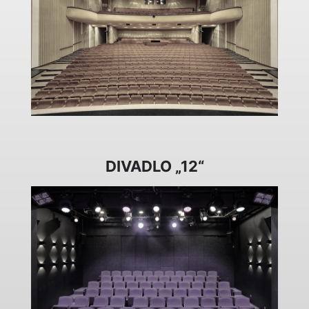
DIVADLO „12“