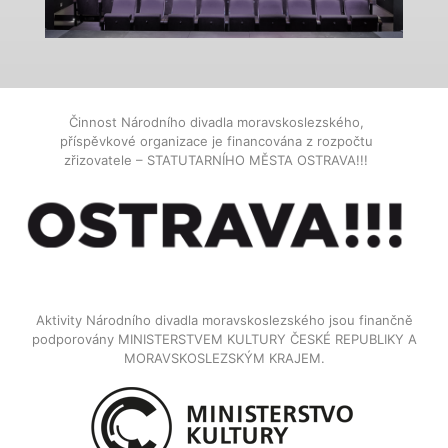
Činnost Národního divadla moravskoslezského,
příspěvkové organizace je financována z rozpočtu
zřizovatele – STATUTARNÍHO MĚSTA OSTRAVA!!!
Aktivity Národního divadla moravskoslezského jsou finančně
podporovány MINISTERSTVEM KULTURY ČESKÉ REPUBLIKY A
MORAVSKOSLEZSKÝM KRAJEM.