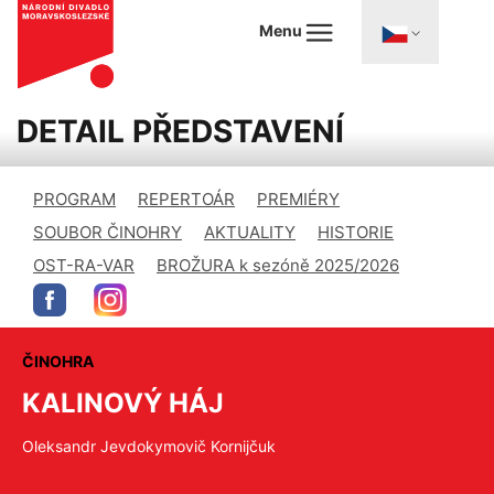
Menu
DETAIL PŘEDSTAVENÍ
PROGRAM
REPERTOÁR
PREMIÉRY
SOUBOR ČINOHRY
AKTUALITY
HISTORIE
OST-RA-VAR
BROŽURA k sezóně 2025/2026
ČINOHRA
KALINOVÝ HÁJ
Oleksandr Jevdokymovič Kornijčuk