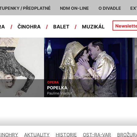
TUPENKY / PŘEDPLATNÉ
NDM ON-LINE
O DIVADLE
EX
Newslett
RA
/
ČINOHRA
/
BALET
/
MUZIKÁL
OPERA
POPELKA
Pauline Viardot
ČINOHRY
AKTUALITY
HISTORIE
OST-RA-VAR
BROŽURA