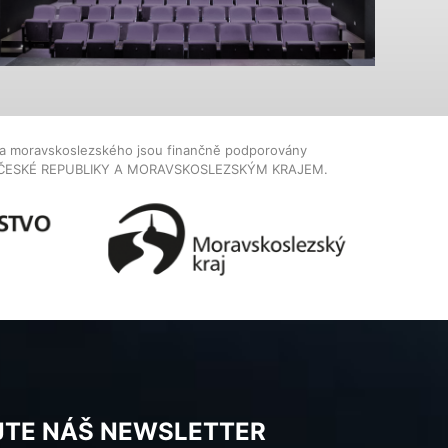
dla moravskoslezského jsou finančně podporovány
ČESKÉ REPUBLIKY A MORAVSKOSLEZSKÝM KRAJEM.
JTE NÁŠ NEWSLETTER