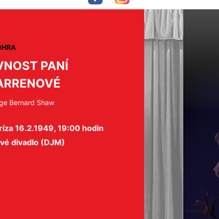
OHRA
VNOST PANÍ
ARRENOVÉ
ge Bernard Shaw
íza 16.2.1949, 19:00 hodin
ové divadlo (DJM)