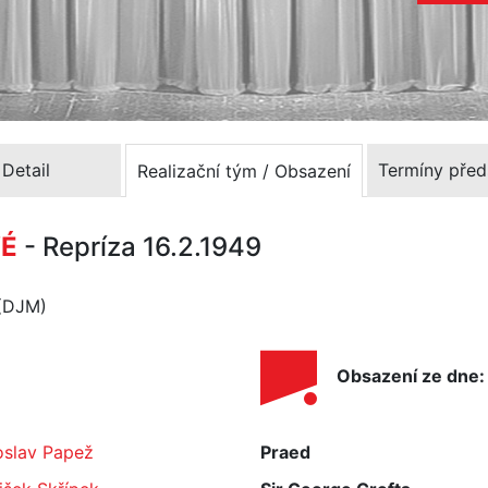
Detail
Termíny před
Realizační tým / Obsazení
VÉ
- Repríza 16.2.1949
 (DJM)
Obsazení ze dne:
oslav Papež
Praed