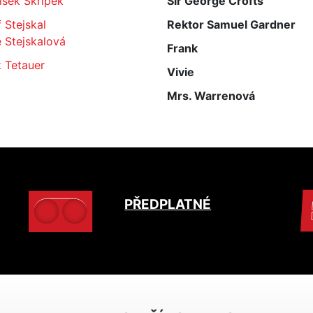
išek Skřípek
Sir George Crofts
 Stejskal
Rektor Samuel Gardner
 Stejskalová
Frank
 Tetauer
Vivie
Mrs. Warrenová
PŘEDPLATNÉ