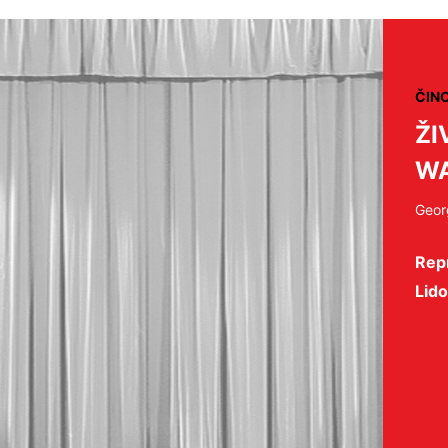
ČIN
ŽI
W
Geor
Repr
Lid