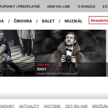
TUPENKY / PŘEDPLATNÉ
NDM ON-LINE
O DIVADLE
EX
Newslett
RA
/
ČINOHRA
/
BALET
/
MUZIKÁL
ČINOHRA
IDIOT
Fjodor Michajlovič Dostojevskij
ČINOHRY
AKTUALITY
HISTORIE
OST-RA-VAR
BROŽURA