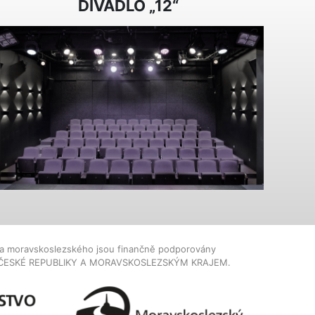
DIVADLO „12“
dla moravskoslezského jsou finančně podporovány
ČESKÉ REPUBLIKY A MORAVSKOSLEZSKÝM KRAJEM.