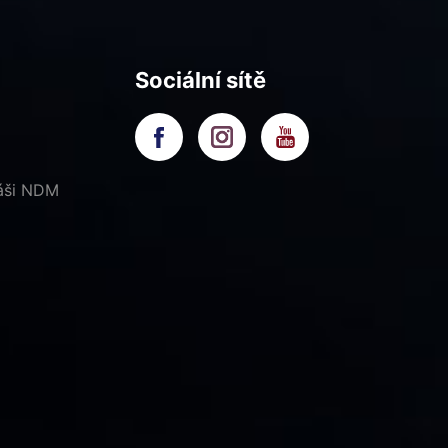
Sociální sítě
náši NDM