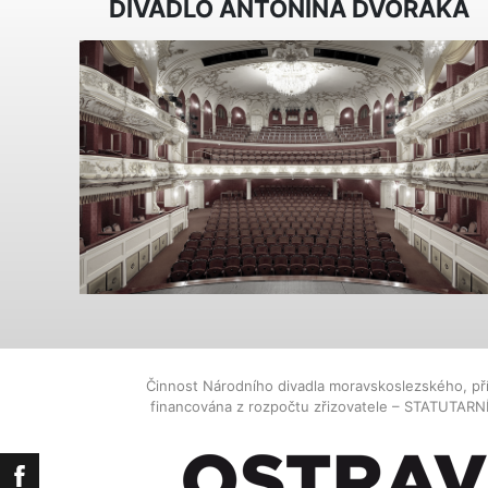
DIVADLO ANTONÍNA DVOŘÁKA
Činnost Národního divadla moravskoslezského, př
financována z rozpočtu zřizovatele – STATUTAR
Facebook