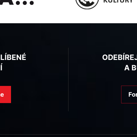
BLÍBENÉ
ODEBÍRE
Í
A 
ne
Fo