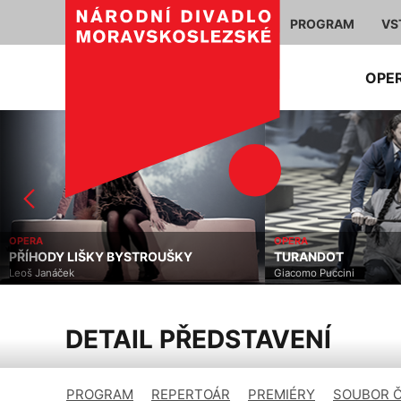
PROGRAM
VS
OPE
OPERA
OPERA
PŘÍHODY LIŠKY BYSTROUŠKY
TURANDOT
Leoš Janáček
Giacomo Puccini
DETAIL PŘEDSTAVENÍ
PROGRAM
REPERTOÁR
PREMIÉRY
SOUBOR 