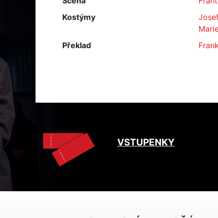
Scéna
Frant
Kostýmy
Josef
Marie
Překlad
Frank
VSTUPENKY