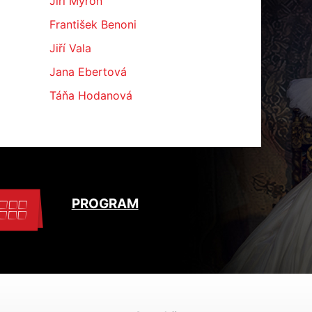
Jiří Myron
František Benoni
Jiří Vala
Jana Ebertová
Táňa Hodanová
PROGRAM