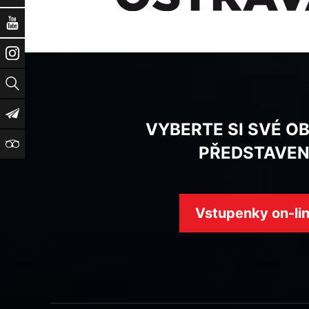
YouTube
Instagram
Vyhledat
Newsletter
VYBERTE SI SVÉ O
TripAdvisor
PŘEDSTAVEN
Vstupenky on-li