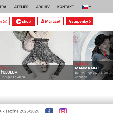
TRA
ATELIÉR
ARCHIV
KONTAKT
er
shop
Můj účet
Vstupenky
MUZIKÁL
MAMMA MIA!
ČINOHRA
ŤULULUM
Benny Andersson, Björn Ulv
Georges Feydeau
Johnson
 k sezóně 2025/2026