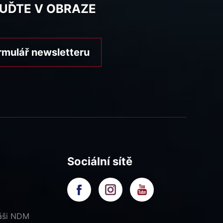
BUĎTE V OBRAZE
rmulář newsletteru
Sociální sítě
náši NDM