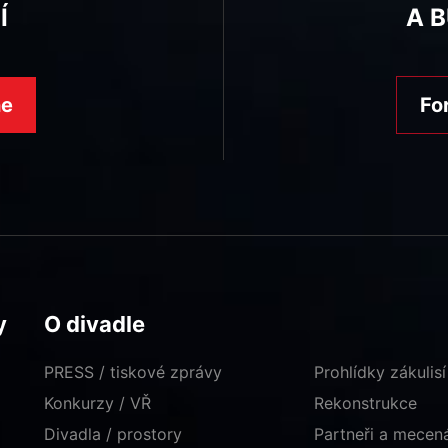
Í
A 
ne
Fo
y
O divadle
PRESS / tiskové zprávy
Prohlídky zákulisí
Konkurzy / VŘ
Rekonstrukce
Divadla / prostory
Partneři a mece