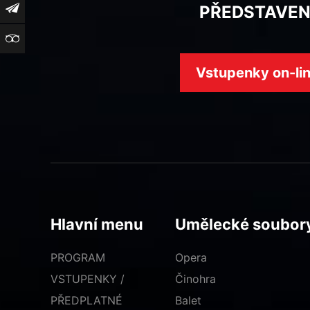
Newsletter
PŘEDSTAVEN
TripAdvisor
Vstupenky on-li
Hlavní menu
Umělecké soubor
PROGRAM
Opera
VSTUPENKY /
Činohra
PŘEDPLATNÉ
Balet