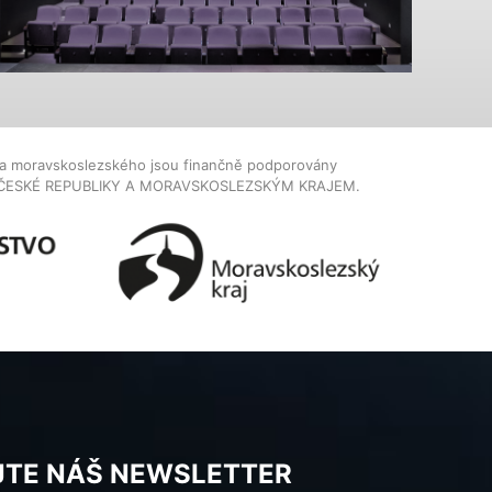
dla moravskoslezského jsou finančně podporovány
ČESKÉ REPUBLIKY A MORAVSKOSLEZSKÝM KRAJEM.
JTE NÁŠ NEWSLETTER