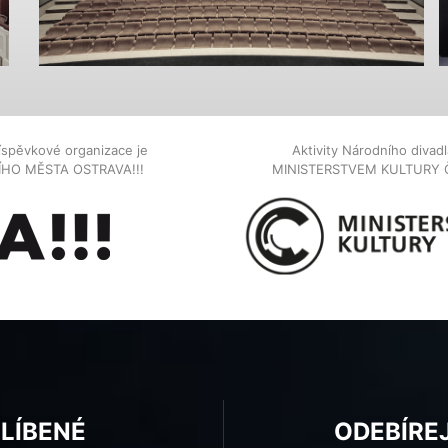
íspěvkové organizace je
Aktivity Národního diva
NÍHO MĚSTA OSTRAVA!!!
MINISTERSTVEM KULTURY 
BLÍBENÉ
ODEBÍRE