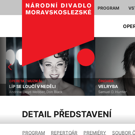
PROGRAM
VS
OPE
OPERETA / MUZIKÁL
ČINOHRA
LÍP SE LOUČÍ V NEDĚLI
VELRYBA
Andrew Lloyd Webber, Don Black
Samuel D. Hunter
DETAIL PŘEDSTAVENÍ
PROGRAM
REPERTOÁR
PREMIÉRY
SOUBOR 