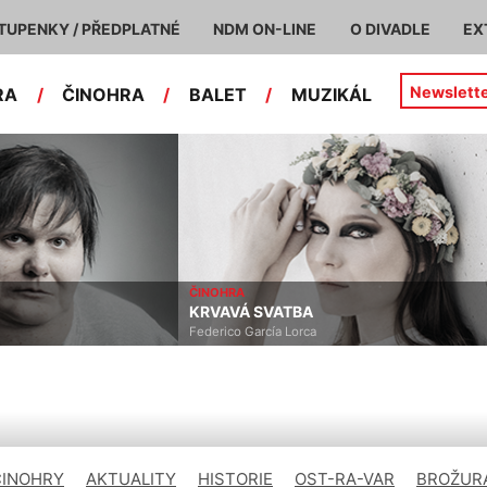
TUPENKY / PŘEDPLATNÉ
NDM ON-LINE
O DIVADLE
EX
Newslett
RA
/
ČINOHRA
/
BALET
/
MUZIKÁL
ČINOHRA
KRVAVÁ SVATBA
Federico García Lorca
ČINOHRY
AKTUALITY
HISTORIE
OST-RA-VAR
BROŽURA