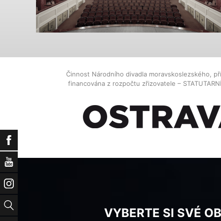
Činnost Národního divadla moravskoslezského, př
financována z rozpočtu zřizovatele – STATUTAR
Facebook
YouTube
Instagram
Vyhledat
VYBERTE SI SVÉ O