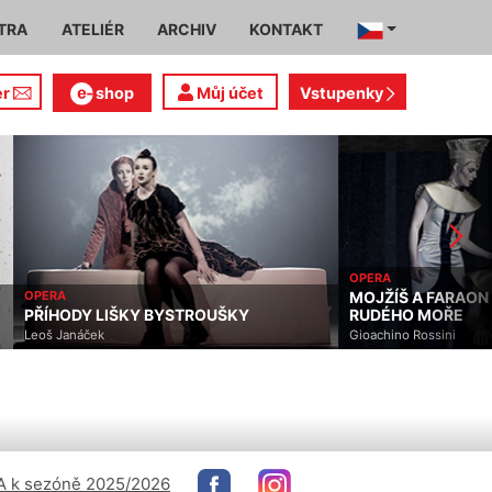
TRA
ATELIÉR
ARCHIV
KONTAKT
er
shop
Můj účet
Vstupenky
OPERA
OPERA
MOJŽÍŠ A FARAON A
PŘÍHODY LIŠKY BYSTROUŠKY
RUDÉHO MOŘE
Leoš Janáček
Gioachino Rossini
 k sezóně 2025/2026