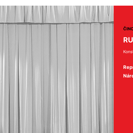
ČIN
RU
Kons
Repr
Nár