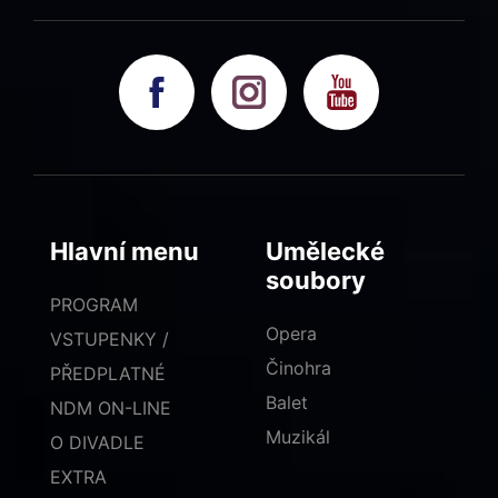
Hlavní menu
Umělecké
soubory
PROGRAM
Opera
VSTUPENKY /
Činohra
PŘEDPLATNÉ
Balet
NDM ON-LINE
Muzikál
O DIVADLE
EXTRA