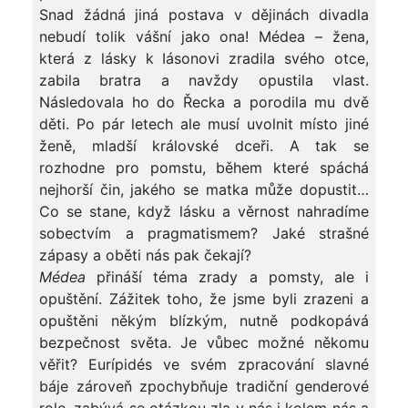
Snad žádná jiná postava v dějinách divadla
nebudí tolik vášní jako ona! Médea – žena,
která z lásky k Iásonovi zradila svého otce,
zabila bratra a navždy opustila vlast.
Následovala ho do Řecka a porodila mu dvě
děti. Po pár letech ale musí uvolnit místo jiné
ženě, mladší královské dceři. A tak se
rozhodne pro pomstu, během které spáchá
nejhorší čin, jakého se matka může dopustit…
Co se stane, když lásku a věrnost nahradíme
sobectvím a pragmatismem? Jaké strašné
zápasy a oběti nás pak čekají?
Médea
přináší téma zrady a pomsty, ale i
opuštění. Zážitek toho, že jsme byli zrazeni a
opuštěni někým blízkým, nutně podkopává
bezpečnost světa. Je vůbec možné někomu
věřit? Eurípidés ve svém zpracování slavné
báje zároveň zpochybňuje tradiční genderové