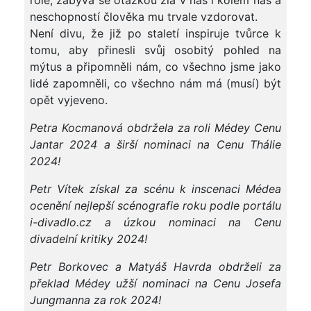
role, zabývá se otázkou zla v nás i kolem nás a
neschopností člověka mu trvale vzdorovat.
Není divu, že již po staletí inspiruje tvůrce k
tomu, aby přinesli svůj osobitý pohled na
mýtus a připomněli nám, co všechno jsme jako
lidé zapomněli, co všechno nám má (musí) být
opět vyjeveno.
Petra Kocmanová obdr
žela za roli M
édey Cenu
Jantar 2024 a
širš
í nominaci na Cenu Thálie
2024!
Petr Vítek získal za scénu k inscenaci Médea
ocen
ěn
í nejlep
š
í scénografie roku podle portálu
i-divadlo.cz a úzkou nominaci na Cenu
divadelní kritiky 2024!
Petr Borkovec a Matyá
š Havrda obdrželi za
překlad M
édey u
žš
í nominaci na Cenu Josefa
Jungmanna za rok 2024!