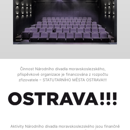
Činnost Národního divadla moravskoslezského,
příspěvkové organizace je financována z rozpočtu
zřizovatele – STATUTARNÍHO MĚSTA OSTRAVA!!!
Aktivity Národního divadla moravskoslezského jsou finančně